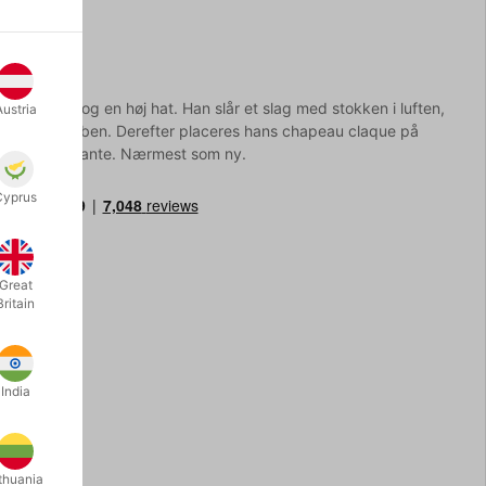
d en stok og en høj hat. Han slår et slag med stokken i luften,
Austria
r til tre små ben. Derefter placeres hans chapeau claque på
u en fin servante. Nærmest som ny.
Cyprus
Great
Britain
India
thuania