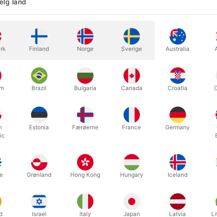
lg land
Tryllekunstneren entrer scenen me
rk
Finland
Norge
Sverige
Australia
hvorpå toppen deler sig og blive
spidsen af stokken og han har n
um
Brazil
Bulgaria
Canada
Croatia
h
Estonia
Færøerne
France
Germany
ic
e
Grønland
Hong Kong
Hungary
Iceland
d
Israel
Italy
Japan
Latvia
Li