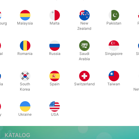
Relateret indhold
ourg
Malaysia
Malta
New
Pakistan
Zealand
al
Romania
Russia
Saudi
Singapore
S
Arabia
Trylleudsalg d. 30/5-2027
ia
South
Spain
Switzerland
Taiwan
Korea
Ne
y
Ukraine
USA
KATALOG