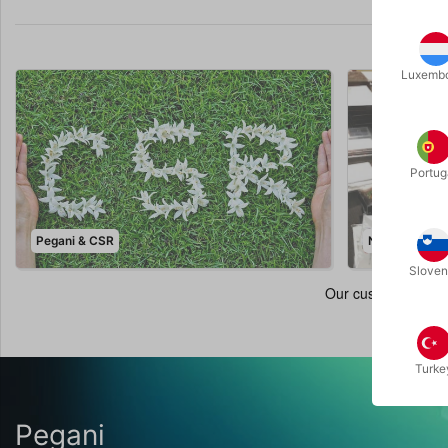
Luxemb
Portug
Pegani & CSR
Nyheder
Sloven
Turke
Pegani