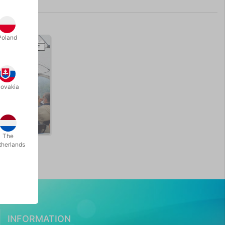
Poland
lovakia
The
therlands
INFORMATION