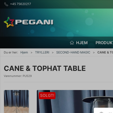
+45 75620217
HJEM
PRODUK
Du er her:
Hjem
TRYLLERI
SECOND-HAND MAGIC
CANE & T
CANE & TOPHAT TABLE
Varenummer:
PU529
SOLGT!