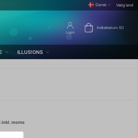
Dansk
Vælg land
Indkøbskurv (0)
Login
E
ILLUS!ONS
k
inkl. moms