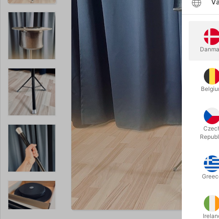
Væ
Danma
Belgi
Czec
Republ
Greec
Forstør
Irelan