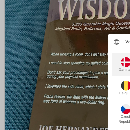
Væ
Danma
Belgi
Czec
Republ