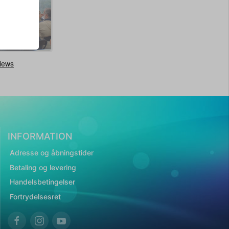
INFORMATION
Adresse og åbningstider
Betaling og levering
Handelsbetingelser
Fortrydelsesret