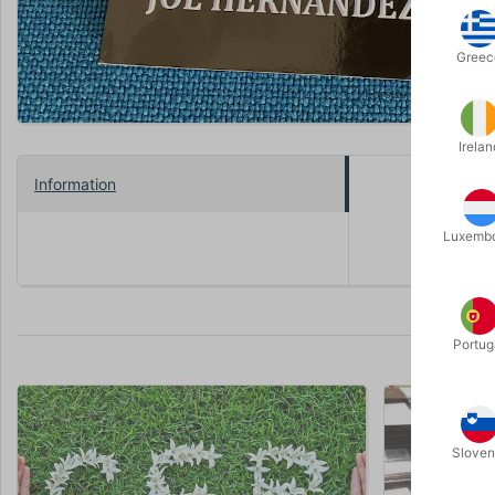
Greec
Forstør
Irelan
Information
Conjurer’
verden. Bo
Luxemb
Portug
Sloven