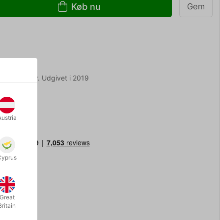
Køb nu
Gem
 244 sider. Udgivet i 2019
Austria
Cyprus
Great
Britain