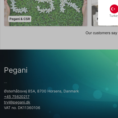
Turke
Pegani & CSR
Nyheder
Pegani
...
Østerhåbsvej 85A, 8700 Horsens, Danmark
+45 75620217
tryl@pegani.dk
VAT no. DK11360106