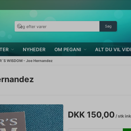
Søg
TER
NYHEDER
OM PEGANI
ALT DU VIL VID
´S WISDOM - Joe Hernandez
rnandez
DKK 150,00
/ stk
ink