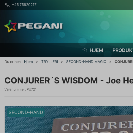
+45 75620217
HJEM
PRODUK
Du er her:
Hjem
TRYLLERI
SECOND-HAND MAGIC
CONJURER
CONJURER´S WISDOM - Joe He
Varenummer:
PU721
SECOND-HAND