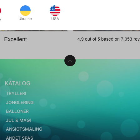
y
Ukraine
USA
Trylleudsalg d. 30/5-2027
KATALOG
TRYLLERI
JONGLERING
BALLONER
JUL & MAGI
ANSIGTSMALING
ANDET SPAS