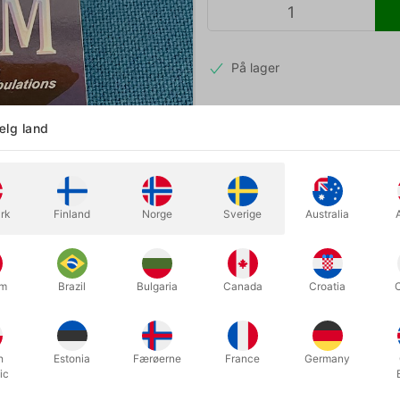
På lager
lg land
Second-hand. STAND: meget god.
Mere information
rk
Finland
Norge
Sverige
Australia
um
Brazil
Bulgaria
Canada
Croatia
h
Estonia
Færøerne
France
Germany
ic