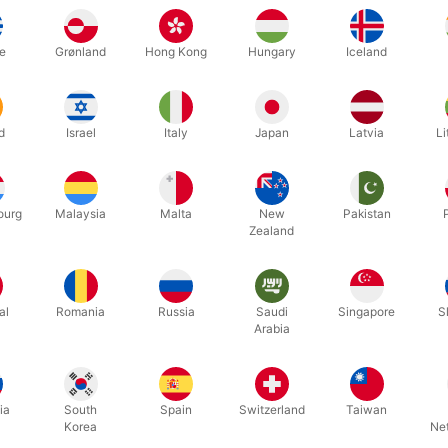
e
Grønland
Hong Kong
Hungary
Iceland
d
Israel
Italy
Japan
Latvia
Li
s Wisdom
af
Joe Hernandez
er en bog om tryllekunst, der samler tus
gen indeholder over 3.000 små udsagn om magi, illusion, optræden o
ourg
Malaysia
Malta
New
Pakistan
Zealand
Relateret indhold
al
Romania
Russia
Saudi
Singapore
S
Arabia
ia
South
Spain
Switzerland
Taiwan
Korea
Ne