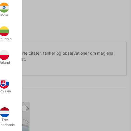
India
thuania
indvis af korte citater, tanker og observationer om magiens
g kreativitet.
Poland
lovakia
The
therlands