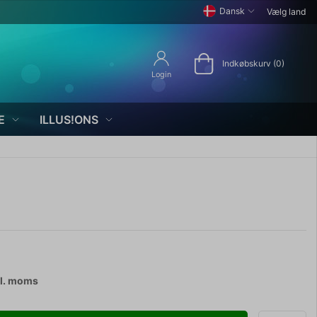
Dansk
Vælg land
Indkøbskurv (0)
Login
E
ILLUS!ONS
l. moms