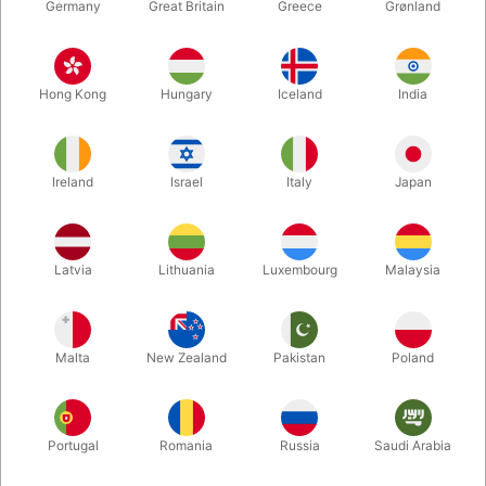
Germany
Great Britain
Greece
Grønland
Hong Kong
Hungary
Iceland
India
Ireland
Israel
Italy
Japan
Latvia
Lithuania
Luxembourg
Malaysia
Forstør
Malta
New Zealand
Pakistan
Poland
DKK 750,00
/ stk
inkl. moms
Portugal
Romania
Russia
Saudi Arabia