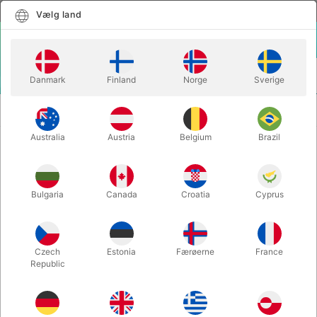
Dansk
Vælg land
Vælg land
LOGIN
KURV
Danmark
Finland
Norge
Sverige
MENU
SECOND-HAND
DRAWING ROOM DECEPTIONS - Guy
MAGIC
Hollingworth
Australia
Austria
Belgium
Brazil
DRAWING ROOM DECEPTIONS -
Guy Hollingworth
Bulgaria
Canada
Croatia
Cyprus
Varenummer:
4616
SOLGT!
Czech
Estonia
Færøerne
France
Republic