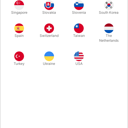
Secondhand. I god stand. 311 sider. Udgivet i 1999. Guy
Hollingworths mesterværk fra 1999.
Singapore
Slovakia
Slovenia
South Korea
Mere information
Spain
Switzerland
Taiwan
The
Netherlands
Turkey
Ukraine
USA
Information
Sidst i 90'erne skrev Guy Hollingworth historie med sit
originale stilfulde close-up trylleri, og hans "piece-by-piece
card restoration" kaldet "The Reformation" tog den