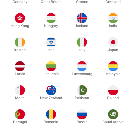
Germany
Great Britain
Greece
Grønland
Hong Kong
Hungary
Iceland
India
Ireland
Israel
Italy
Japan
Latvia
Lithuania
Luxembourg
Malaysia
Forstør
Malta
New Zealand
Pakistan
Poland
DKK 300,00
/ stk
inkl. moms
Køb nu
Gem
Portugal
Romania
Russia
Saudi Arabia