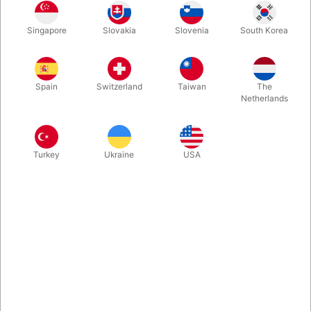
På lager
Singapore
Slovakia
Slovenia
South Korea
Second-hand. STAND: Meget god - næsten som ny. 208 sider.
Udgivet i 2003.
Spain
Switzerland
Taiwan
The
Netherlands
Turkey
Ukraine
USA
Relateret indhold