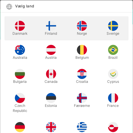
Dansk
Vælg land
Vælg land
LOGIN
KURV
Danmark
Finland
Norge
Sverige
MENU
SECOND-HAND
CARD MAGIC COMPANION - Paul
MAGIC
Gordon
Australia
Austria
Belgium
Brazil
CARD MAGIC COMPANION - Paul
Gordon
Bulgaria
Canada
Croatia
Cyprus
Varenummer:
PU147
SECOND-HAND
Czech
Estonia
Færøerne
France
Republic