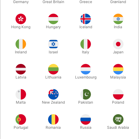
Germany
Great Britain
Greece
Grønland
Hong Kong
Hungary
Iceland
India
Ireland
Israel
Italy
Japan
Forstør
Latvia
Lithuania
Luxembourg
Malaysia
DKK 750,00
/ stk
inkl. moms
Malta
New Zealand
Pakistan
Poland
Køb nu
Gem
Portugal
Romania
Russia
Saudi Arabia
På lager