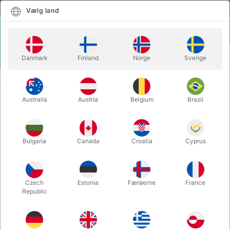
Dansk
Vælg land
Vælg land
LOGIN
KURV
Danmark
Finland
Norge
Sverige
MENU
SECOND-HAND MAGIC
PSYWARE - Matt Mello
Australia
Austria
Belgium
Brazil
PSYWARE - Matt Mello
Varenummer:
PU742
Bulgaria
Canada
Croatia
Cyprus
SECOND-HAND
Czech
Estonia
Færøerne
France
Republic