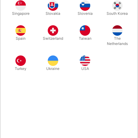
Spændende bog blot produceret i 200 eksemplarer i 2018, nu
Singapore
Slovakia
Slovenia
South Korea
svær at finde. Dette eksemplar fremstår som nyt, men har dog
et lille trykmærke på bagsiden, som vist på foto 2. 118 sider.
Spain
Switzerland
Taiwan
The
Mere information
Netherlands
Turkey
Ukraine
USA
Information
Psyware
is Matt Mello's approach to propless name