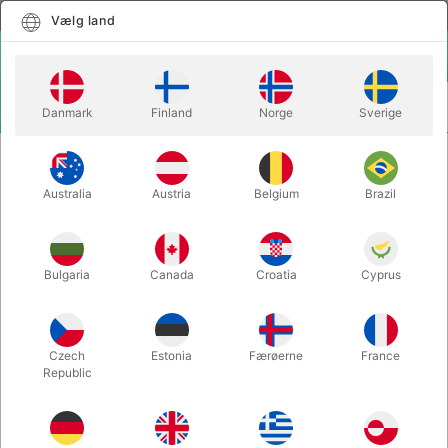
Dansk
Vælg land
Vælg land
LOGIN
KURV
Danmark
Finland
Norge
Sverige
MENU
SECOND-HAND MAGIC
THE PSYCHIC SHOW - Luca Volpe
Australia
Austria
Belgium
Brazil
THE PSYCHIC SHOW - Luca Volpe
Varenummer:
PU160
Bulgaria
Canada
Croatia
Cyprus
SECOND-HAND
Czech
Estonia
Færøerne
France
Republic