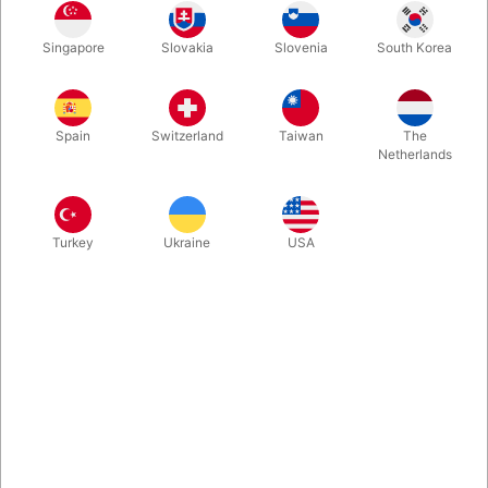
Second-hand. STAND: Som ny. 87 sider. Udgivet i 2015.
Singapore
Slovakia
Slovenia
South Korea
Spain
Switzerland
Taiwan
The
Netherlands
Turkey
Ukraine
USA
Relateret indhold
Pegani & CSR