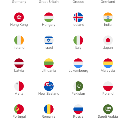
Germany
Great Britain
Greece
Grønland
Hong Kong
Hungary
Iceland
India
Ireland
Israel
Italy
Japan
Forstør
Latvia
Lithuania
Luxembourg
Malaysia
DKK 300,00
/ stk
inkl. moms
Malta
New Zealand
Pakistan
Poland
Køb nu
Gem
Portugal
Romania
Russia
Saudi Arabia
På lager