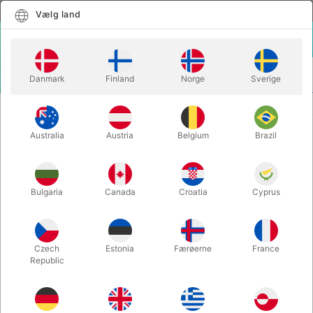
Dansk
Vælg land
Vælg land
LOGIN
KURV
Danmark
Finland
Norge
Sverige
MENU
SECOND-HAND MAGIC
THE END SILKETØRKLÆDE 45 X 45 cm.
Australia
Austria
Belgium
Brazil
THE END SILKETØRKLÆDE 45 X 45
cm.
Varenummer:
105
Bulgaria
Canada
Croatia
Cyprus
SECOND-HAND
Czech
Estonia
Færøerne
France
Republic