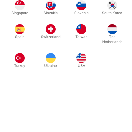
Singapore
Slovakia
Slovenia
South Korea
Hvidt 45 x 45 cm. silketørklæde med trykt THE END. Fint at
bruge i et afslutnigsnummer. I flot stand!
Spain
Switzerland
Taiwan
The
Netherlands
Turkey
Ukraine
USA
Relateret indhold