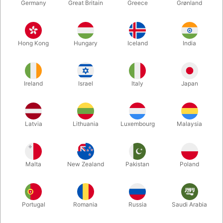
Germany
Great Britain
Greece
Grønland
Hong Kong
Hungary
Iceland
India
Ireland
Israel
Italy
Japan
Latvia
Lithuania
Luxembourg
Malaysia
Forstør
DKK 65,00
/ stk
inkl. moms
Malta
New Zealand
Pakistan
Poland
Køb nu
Gem
Portugal
Romania
Russia
Saudi Arabia
På lager