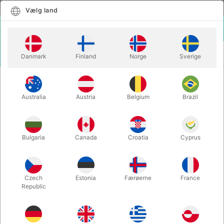
Dansk
Vælg land
Vælg land
LOGIN
KURV
Danmark
Finland
Norge
Sverige
MENU
SECOND-HAND MAGIC
GOLD MINE OF MAGIC - Glenn Gravatt
Australia
Austria
Belgium
Brazil
GOLD MINE OF MAGIC - Glenn
Gravatt
Varenummer:
PU111
Bulgaria
Canada
Croatia
Cyprus
SECOND-HAND
Czech
Estonia
Færøerne
France
Republic