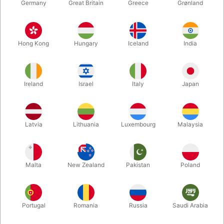
Germany
Great Britain
Greece
Grønland
Hong Kong
Hungary
Iceland
India
Ireland
Israel
Italy
Japan
Latvia
Lithuania
Luxembourg
Malaysia
Forstør
DKK 210,00
/ stk
inkl. moms
Malta
New Zealand
Pakistan
Poland
Køb nu
Gem
Portugal
Romania
Russia
Saudi Arabia
På lager