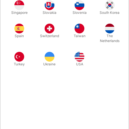
Singapore
Slovakia
Slovenia
South Korea
Second-hand. STAND: God - 232 sider. udgivet i 1977.
Spain
Switzerland
Taiwan
The
Netherlands
Turkey
Ukraine
USA
Relateret indhold