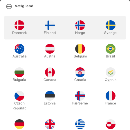
Dansk
Vælg land
Vælg land
LOGIN
KURV
Danmark
Finland
Norge
Sverige
MENU
SPEEDS TACKING
SPEED STACKS MÅTTE - UDGÅET
TILBEHØR
MODEL
Australia
Austria
Belgium
Brazil
SPEED STACKS MÅTTE - UDGÅET
MODEL
Bulgaria
Canada
Croatia
Cyprus
Varenummer:
1945B
Czech
Estonia
Færøerne
France
Republic