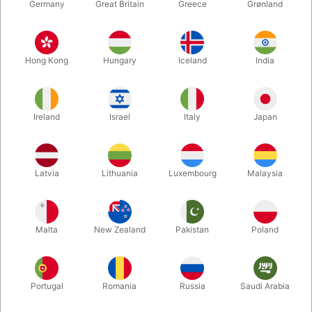
Germany
Great Britain
Greece
Grønland
Hong Kong
Hungary
Iceland
India
Ireland
Israel
Italy
Japan
Latvia
Lithuania
Luxembourg
Malaysia
Forstør
Malta
New Zealand
Pakistan
Poland
DKK 39,00
/ stk
inkl. moms
Køb nu
Gem
Portugal
Romania
Russia
Saudi Arabia