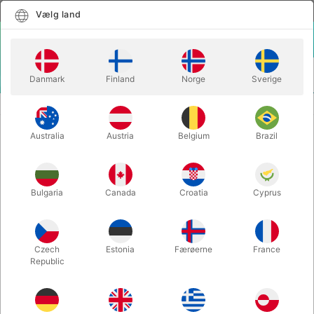
Dansk
Vælg land
Vælg land
LOGIN
KURV
Danmark
Finland
Norge
Sverige
MENU
CUBES & MAGI
CUBE 52 - Craig Petty
Australia
Austria
Belgium
Brazil
CUBE 52 - Craig Petty
Varenummer:
6165
Bulgaria
Canada
Croatia
Cyprus
Spar 40%
Czech
Estonia
Færøerne
France
Republic