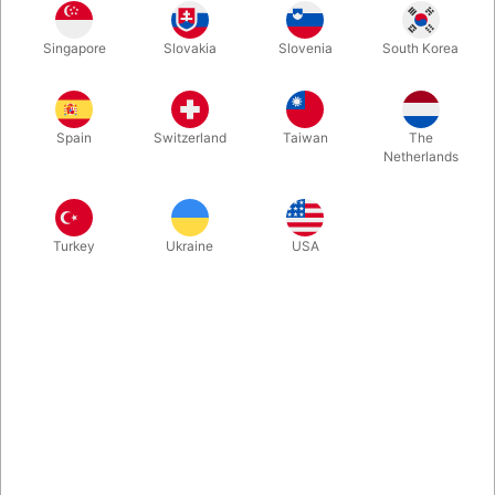
Med Craig Pettys Cube52 er der pludselig kommet en logisk
Singapore
Slovakia
Slovenia
South Korea
kobling imellem korttrylleri og Rubik's Cube Magic. Ligesom
kuben har 6 sider med 9 felter på hver, har dette kortspil 54
kort i 6 forskellige farver... og så er de mærkede. Spændende
muligheder!
Spain
Switzerland
Taiwan
The
Netherlands
Mere information
Turkey
Ukraine
USA
Information