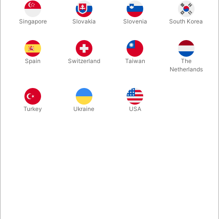
Den her lynforvandling af en Rubiks Cube vil du elske! Ny smart
Singapore
Slovakia
Slovenia
South Korea
teknik med masser af muligheder. Kommer nu klar til brug - lige
ud af æsken. Klik nu og se selv videoklippet.
Spain
Switzerland
Taiwan
The
Mere information
Netherlands
Turkey
Ukraine
USA
Information
“I hate that toy! I hate Henry! And and I won't change my