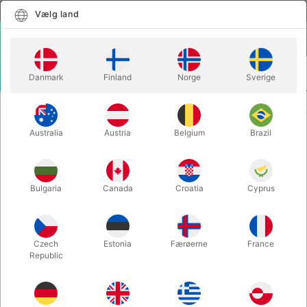
Dansk
Vælg land
Vælg land
LOGIN
KURV
Danmark
Finland
Norge
Sverige
MENU
CUBES & MAGI
RD INSTA LITE - Henry Harrius
Australia
Austria
Belgium
Brazil
RD INSTA LITE - Henry Harrius
Varenummer:
5219
Bulgaria
Canada
Croatia
Cyprus
Czech
Estonia
Færøerne
France
Republic