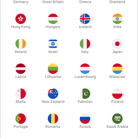
Germany
Great Britain
Greece
Grønland
Hong Kong
Hungary
Iceland
India
Ireland
Israel
Italy
Japan
Forstør
Latvia
Lithuania
Luxembourg
Malaysia
DKK 365,00
/ stk
inkl. moms
Malta
New Zealand
Pakistan
Poland
Køb nu
Gem
Portugal
Romania
Russia
Saudi Arabia
På lager