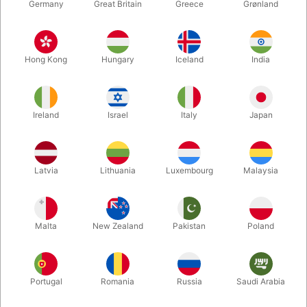
Germany
Great Britain
Greece
Grønland
Hong Kong
Hungary
Iceland
India
Ireland
Israel
Italy
Japan
Latvia
Lithuania
Luxembourg
Malaysia
Forstør
DKK 119,00
/ stk
inkl. moms
Malta
New Zealand
Pakistan
Poland
Køb nu
Gem
Portugal
Romania
Russia
Saudi Arabia
På lager