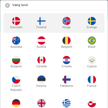
Dansk
Vælg land
Vælg land
LOGIN
KURV
Danmark
Finland
Norge
Sverige
MENU
SPILLEKORT
CHERRY CASINO PLAYING CARDS (Reno Red)
Australia
Austria
Belgium
Brazil
CHERRY CASINO PLAYING CARDS
(Reno Red)
Varenummer:
4896RED
Bulgaria
Canada
Croatia
Cyprus
Czech
Estonia
Færøerne
France
Republic