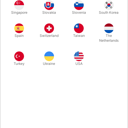
Singapore
Slovakia
Slovenia
South Korea
Her er den nyeste version af de super populære Cherry Casino
kort, der lige for tiden rives ned af vores hylder. Nu i dyb
metalblank rød farve. Stadig med samme enkle design og i
Spain
Switzerland
Taiwan
The
eminent kvalitet.
Netherlands
Mere information
Turkey
Ukraine
USA
Information