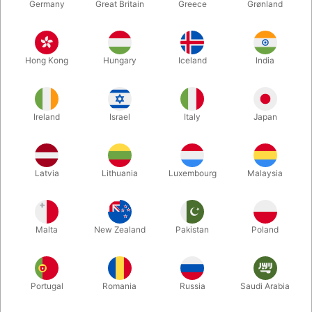
Germany
Great Britain
Greece
Grønland
Hong Kong
Hungary
Iceland
India
Ireland
Israel
Italy
Japan
Latvia
Lithuania
Luxembourg
Malaysia
Forstør
DKK 148,00
/ stk
inkl. moms
Malta
New Zealand
Pakistan
Poland
Køb nu
Gem
Portugal
Romania
Russia
Saudi Arabia
På lager