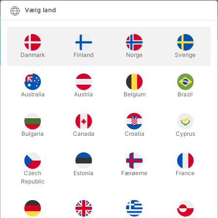
Dansk
Vælg land
Vælg land
LOGIN
KURV
Danmark
Finland
Norge
Sverige
MENU
SPILLEKORT
MAGICIANS PLAYING CARDS (red) - Angel Idígoras
Australia
Austria
Belgium
Brazil
MAGICIANS PLAYING CARDS (red)
- Angel Idígoras
Varenummer:
6774RED
Bulgaria
Canada
Croatia
Cyprus
Czech
Estonia
Færøerne
France
Republic