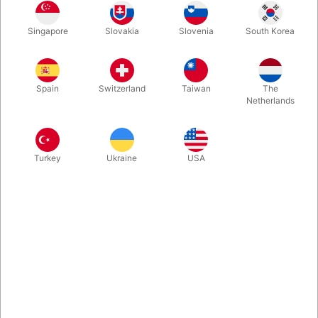
Singapore
Slovakia
Slovenia
South Korea
Måske det mest m-a-g-i-s-k-e kortspil nogensinde! Eksklusivt
Fournier-spil med karikaturer af historiens største
tryllekunstnere. Inkl. double-backer til trylleri. Begrænset oplag
Spain
Switzerland
Taiwan
The
– en sjælden mulighed for at tilføje noget helt særligt til
Netherlands
samlingen.
Mere information
Turkey
Ukraine
USA