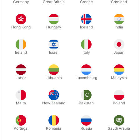
Germany
Great Britain
Greece
Grønland
Hong Kong
Hungary
Iceland
India
Ireland
Israel
Italy
Japan
Forstør
Latvia
Lithuania
Luxembourg
Malaysia
DKK 150,00
/ stk
inkl. moms
Malta
New Zealand
Pakistan
Poland
Køb nu
Gem
Portugal
Romania
Russia
Saudi Arabia
På lager