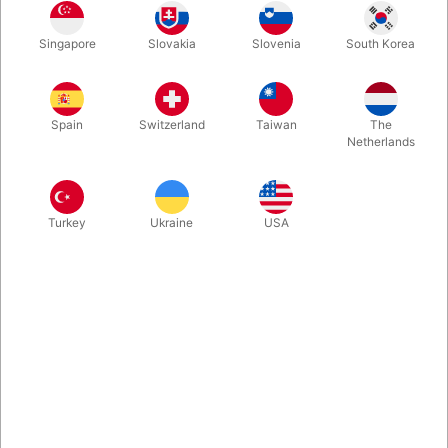
Oplev de ikoniske Tarot de Marseille-kort – en over 300 år
Singapore
Slovakia
Slovenia
South Korea
gammel tradition, der stadig inspirerer med sine mystiske
symboler, åbne for fortolkning, spådomskunst, seancer,
historiefortælling og mental magi. De 22 Major Arcana-kort i
lommestørrelse og fin produktion fra Art of Play.
Spain
Switzerland
Taiwan
The
Netherlands
Mere information
Turkey
Ukraine
USA
Information