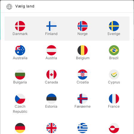
Dansk
Vælg land
Vælg land
LOGIN
KURV
Danmark
Finland
Norge
Sverige
MENU
SPILLEKORT
TAROT DE MARSEILLE
Australia
Austria
Belgium
Brazil
TAROT DE MARSEILLE
Varenummer:
6747
Bulgaria
Canada
Croatia
Cyprus
Czech
Estonia
Færøerne
France
Republic