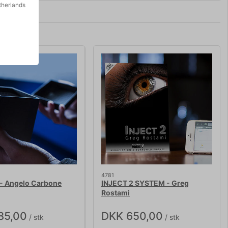
therlands
4781
 - Angelo Carbone
INJECT 2 SYSTEM - Greg
Rostami
85,00
DKK 650,00
/ stk
/ stk