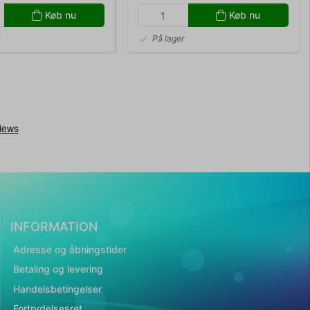
Køb nu
Køb nu
r
På lager
INFORMATION
Adresse og åbningstider
Betaling og levering
Handelsbetingelser
Fortrydelsesret