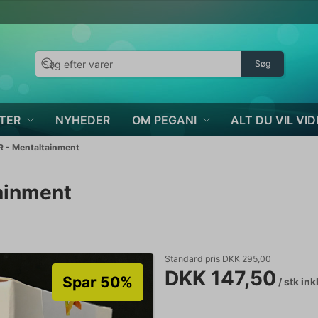
Søg
TER
NYHEDER
OM PEGANI
ALT DU VIL VID
- Mentaltainment
ainment
Standard pris DKK 295,00
DKK 147,50
Spar 50%
/ stk
ink