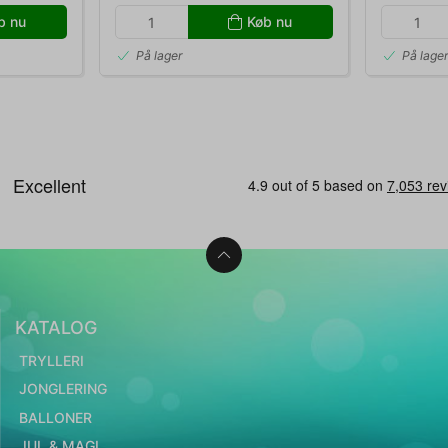
b nu
Køb nu
På lager
På lage
KATALOG
TRYLLERI
JONGLERING
BALLONER
JUL & MAGI