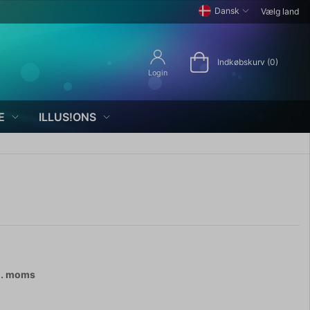
Dansk
Vælg land
Indkøbskurv (0)
Login
E
ILLUS!ONS
l. moms