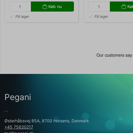
Køb nu
Kø
På lager
På lager
Pegani
...
Østerhåbsvej 85A, 8700 Horsens, Danmark
+45 75620217