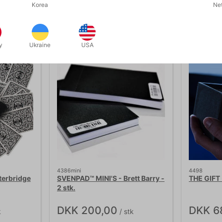
Korea
Ne
Relaterede produkter
y
Ukraine
USA
4386mini
4498
terbridge
SVENPAD™ MINI'S - Brett Barry -
THE GIFT
2 stk.
DKK 200,00
DKK 6
k
/ stk