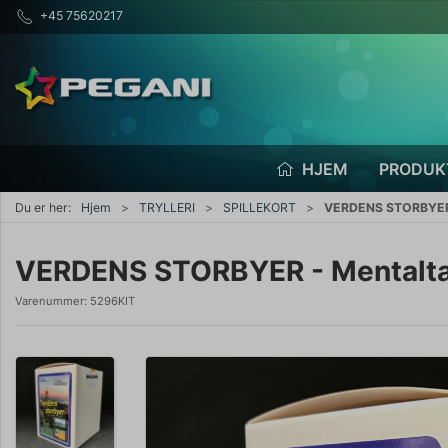
+45 75620217
HJEM
PRODUK
Du er her:
Hjem
TRYLLERI
SPILLEKORT
VERDENS STORBYER 
VERDENS STORBYER - Mentalt
Varenummer:
5296KIT