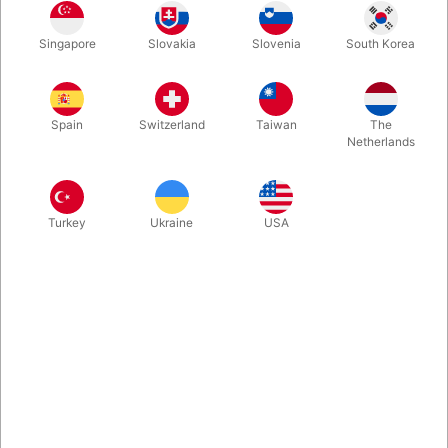
Singapore
Slovakia
Slovenia
South Korea
Kæmpestor aflang ballon. Oppustet er den 160 cm. lang og 90
cm. i omkredsen. Rumfanget er ca. 115 liter. Hvis du ønsker en
speciel farve, skal du notere det på bestillingsformularen....
Spain
Switzerland
Taiwan
The
Netherlands
Mere information
Turkey
Ukraine
USA
Information