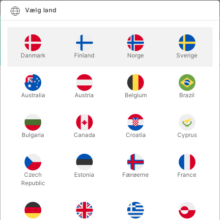
Dansk
Vælg land
Vælg land
LOGIN
KURV
Danmark
Finland
Norge
Sverige
MENU
STORE BALLONER
LANGE BALLONER 90/160 cm. 1 stk.
Australia
Austria
Belgium
Brazil
LANGE BALLONER 90/160 cm. 1
stk.
Varenummer:
160LD
Bulgaria
Canada
Croatia
Cyprus
Czech
Estonia
Færøerne
France
Republic