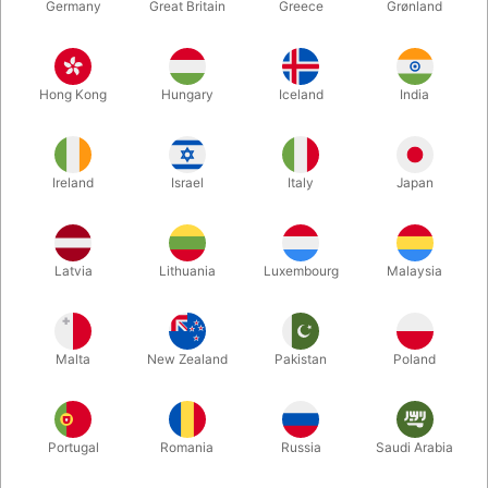
Germany
Great Britain
Greece
Grønland
Hong Kong
Hungary
Iceland
India
Ireland
Israel
Italy
Japan
Latvia
Lithuania
Luxembourg
Malaysia
Forstør
DKK 50,00
/ stk
inkl. moms
Malta
New Zealand
Pakistan
Poland
Køb nu
Gem
Portugal
Romania
Russia
Saudi Arabia
På lager