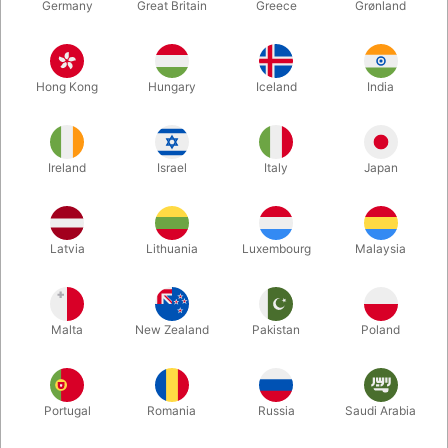
Germany
Great Britain
Greece
Grønland
Hong Kong
Hungary
Iceland
India
Ireland
Israel
Italy
Japan
Latvia
Lithuania
Luxembourg
Malaysia
Forstør
DKK 185,00
/ stk
inkl. moms
Malta
New Zealand
Pakistan
Poland
Køb nu
Gem
Portugal
Romania
Russia
Saudi Arabia
På lager