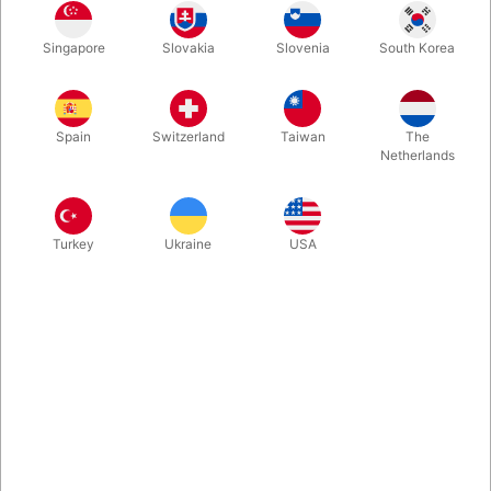
Singapore
Slovakia
Slovenia
South Korea
Gigantisk rund ballon, der bliver op til 4,5 meter i omkreds! Skal
pustes op med f.eks. en støvsuger som man sætter til at blæse
i stedet for at suge. Bind en snor omkring mundingen, så kan
Spain
Switzerland
Taiwan
The
benyttes ...
Netherlands
Mere information
Turkey
Ukraine
USA
Information