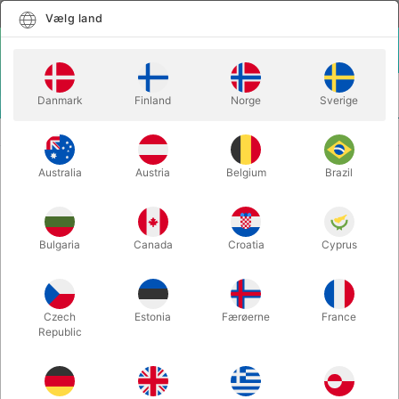
Dansk
Vælg land
Vælg land
LOGIN
KURV
Danmark
Finland
Norge
Sverige
MENU
STORE BALLONER
RUND KÆMPE BALLON (160 cm.) 1 stk.
Australia
Austria
Belgium
Brazil
RUND KÆMPE BALLON (160 cm.) 1
stk.
Varenummer:
450RD
Bulgaria
Canada
Croatia
Cyprus
Czech
Estonia
Færøerne
France
Republic