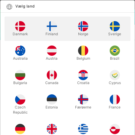
Dansk
Vælg land
Vælg land
LOGIN
KURV
Danmark
Finland
Norge
Sverige
MENU
STYLTER
EN DUPSKO 28 mm TIL ORANGE OG RØD STYLTE
Australia
Austria
Belgium
Brazil
EN DUPSKO 28 mm TIL ORANGE
OG RØD STYLTE
Varenummer:
3005DP
Bulgaria
Canada
Croatia
Cyprus
Czech
Estonia
Færøerne
France
Republic