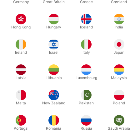
Germany
Great Britain
Greece
Grønland
Hong Kong
Hungary
Iceland
India
Ireland
Israel
Italy
Japan
Latvia
Lithuania
Luxembourg
Malaysia
Forstør
DKK 85,00
/ stk
inkl. moms
Malta
New Zealand
Pakistan
Poland
Køb nu
Gem
Portugal
Romania
Russia
Saudi Arabia
På lager