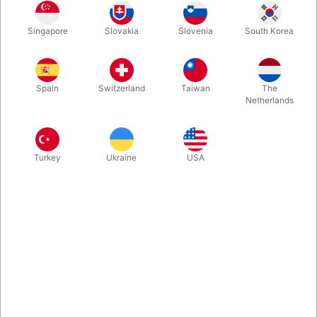
Singapore
Slovakia
Slovenia
South Korea
Dupsko af sort slidgummi til orange og rød stylte.
Spain
Switzerland
Taiwan
The
Mere information
Netherlands
Turkey
Ukraine
USA
Information
1 stk. dupsko af sort slidgummi til orange og rød stylte.