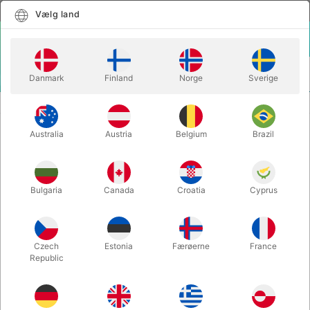
Dansk
Vælg land
Vælg land
LOGIN
KURV
Danmark
Finland
Norge
Sverige
MENU
STYLTER
FODPLADE SÆT TIL ORANGE STYLTER
Australia
Austria
Belgium
Brazil
FODPLADE SÆT TIL ORANGE
STYLTER
Varenummer:
3012M
Bulgaria
Canada
Croatia
Cyprus
Czech
Estonia
Færøerne
France
Republic