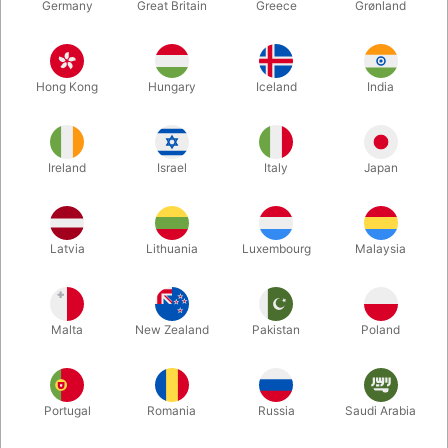
Germany
Great Britain
Greece
Grønland
Hong Kong
Hungary
Iceland
India
Ireland
Israel
Italy
Japan
Latvia
Lithuania
Luxembourg
Malaysia
Forstør
DKK 647,00
/ stk
inkl. moms
Malta
New Zealand
Pakistan
Poland
Køb nu
Gem
Portugal
Romania
Russia
Saudi Arabia
På lager