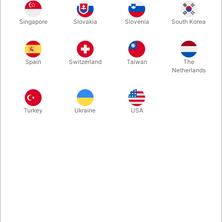
Singapore
Slovakia
Slovenia
South Korea
ABS-Plast Længde: 27,5 cm Bredde: 9 cm
Spain
Switzerland
Taiwan
The
Mere information
Netherlands
Turkey
Ukraine
USA
Information
Fodplade sæt komplet med gjorde, monterings-beslag og