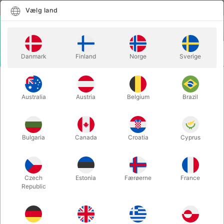
Dansk
Vælg land
Vælg land
LOGIN
KURV
Danmark
Finland
Norge
Sverige
MENU
STYLTER
FODPLADE SÆT TIL RØDE STYLTER
Australia
Austria
Belgium
Brazil
FODPLADE SÆT TIL RØDE
STYLTER
Varenummer:
4012M
Bulgaria
Canada
Croatia
Cyprus
Czech
Estonia
Færøerne
France
Republic