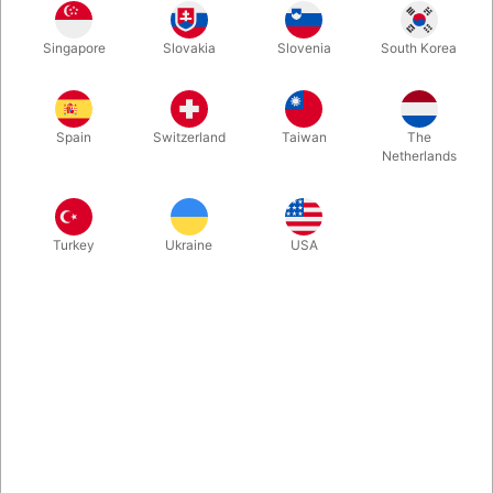
Singapore
Slovakia
Slovenia
South Korea
ABS-Plast Længde: 27,5 cm Bredde: 9 cm
Spain
Switzerland
Taiwan
The
Mere information
Netherlands
Turkey
Ukraine
USA
Information
Fodplade sæt komplet med gjorde, monterings-beslag og