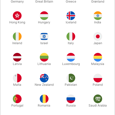
Germany
Great Britain
Greece
Grønland
Hong Kong
Hungary
Iceland
India
Ireland
Israel
Italy
Japan
Latvia
Lithuania
Luxembourg
Malaysia
Forstør
DKK 647,00
/ stk
inkl. moms
Malta
New Zealand
Pakistan
Poland
Køb nu
Gem
Portugal
Romania
Russia
Saudi Arabia
På lager