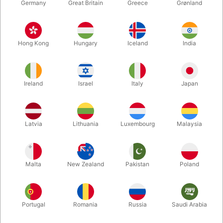
Germany
Great Britain
Greece
Grønland
Hong Kong
Hungary
Iceland
India
Ireland
Israel
Italy
Japan
Forstør
Latvia
Lithuania
Luxembourg
Malaysia
DKK 162,00
/ stk
inkl. moms
Malta
New Zealand
Pakistan
Poland
Køb nu
Gem
Portugal
Romania
Russia
Saudi Arabia
På lager