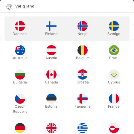
Dansk
Vælg land
Vælg land
LOGIN
KURV
Danmark
Finland
Norge
Sverige
MENU
STYLTER
FODPLADE TIL GRØN STYLTE
Australia
Austria
Belgium
Brazil
FODPLADE TIL GRØN STYLTE
Varenummer:
1012S
Bulgaria
Canada
Croatia
Cyprus
Czech
Estonia
Færøerne
France
Republic