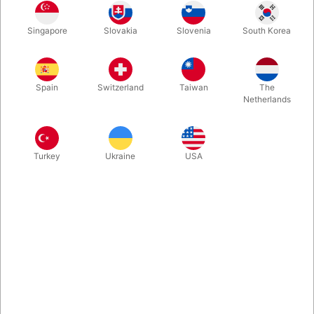
Længde: 21,5 cm Bredde: 9 cm
Singapore
Slovakia
Slovenia
South Korea
Mere information
Spain
Switzerland
Taiwan
The
Netherlands
Turkey
Ukraine
USA
Information
1 stk. fodplade af ABS-plast med monteringsbeslag og
skruer til grøn stylte.