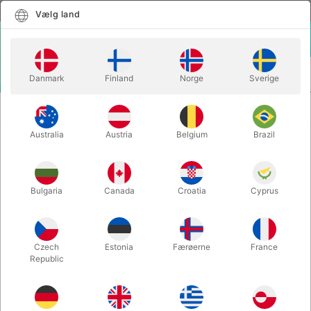
Dansk
Vælg land
Vælg land
LOGIN
KURV
Danmark
Finland
Norge
Sverige
MENU
GJORD MED SPÆNDE TIL KNÆ TIL ORANGE EL. RØD
STYLTER
STYLTE
Australia
Austria
Belgium
Brazil
GJORD MED SPÆNDE TIL KNÆ TIL
ORANGE EL. RØD STYLTE
Bulgaria
Canada
Croatia
Cyprus
Varenummer:
3003S
Czech
Estonia
Færøerne
France
Republic