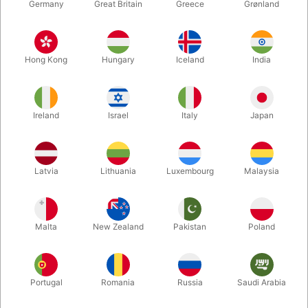
Germany
Great Britain
Greece
Grønland
Hong Kong
Hungary
Iceland
India
Ireland
Israel
Italy
Japan
Latvia
Lithuania
Luxembourg
Malaysia
Forstør
Malta
New Zealand
Pakistan
Poland
DKK 55,00
/ stk
inkl. moms
Køb nu
Gem
Portugal
Romania
Russia
Saudi Arabia