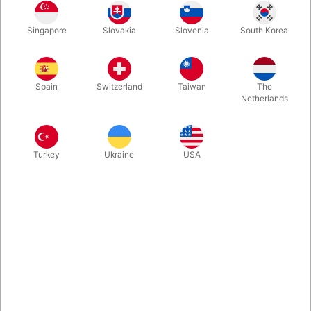
På lager
Singapore
Slovakia
Slovenia
South Korea
Gjord 25mm bred med spænde og monteringshuller til orange
eller rød stylte.
Spain
Switzerland
Taiwan
The
Netherlands
Mere information
Turkey
Ukraine
USA
Information