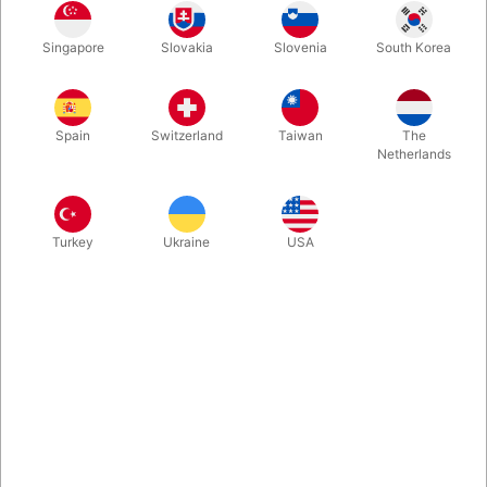
På lager
Singapore
Slovakia
Slovenia
South Korea
Gjord med spænde til orange elller rød fodplade.
Spain
Switzerland
Taiwan
The
Netherlands
Mere information
Turkey
Ukraine
USA
Information