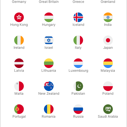
Germany
Great Britain
Greece
Grønland
Hong Kong
Hungary
Iceland
India
Ireland
Israel
Italy
Japan
Latvia
Lithuania
Luxembourg
Malaysia
Forstør
Malta
New Zealand
Pakistan
Poland
DKK 43,00
/ stk
inkl. moms
Portugal
Romania
Russia
Saudi Arabia
Køb nu
Gem