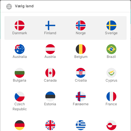
Dansk
Vælg land
Vælg land
LOGIN
KURV
Danmark
Finland
Norge
Sverige
MENU
THEORY11 KORTSPIL
007 PREMIUM PLAYING CARDS
Australia
Austria
Belgium
Brazil
007 PREMIUM PLAYING CARDS
Varenummer:
5462
Bulgaria
Canada
Croatia
Cyprus
Czech
Estonia
Færøerne
France
Republic