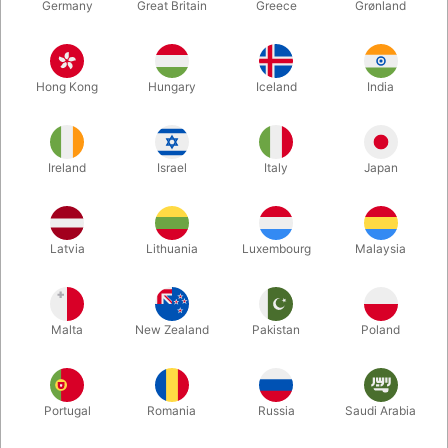
Germany
Great Britain
Greece
Grønland
Hong Kong
Hungary
Iceland
India
Ireland
Israel
Italy
Japan
Forstør
Latvia
Lithuania
Luxembourg
Malaysia
DKK 119,00
/ stk
inkl. moms
Malta
New Zealand
Pakistan
Poland
Køb nu
Gem
Portugal
Romania
Russia
Saudi Arabia
På lager