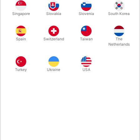
The name's Bond, James Bond. Utroligt smukke spillekort fra
Singapore
Slovakia
Slovenia
South Korea
Theory 11 i USA, skabt omkring hele 007-universet med
elegance og klasse.
Spain
Switzerland
Taiwan
The
Mere information
Netherlands
Turkey
Ukraine
USA
Information
The name's Bond, James Bond. Premium playing cards