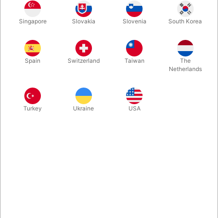
1
119,00
DKK
Singapore
Slovakia
Slovenia
South Korea
3
107,10
10%
DKK
Køb nu
Gem
Spain
Switzerland
Taiwan
The
Netherlands
På lager
Turkey
Ukraine
USA
“The world's finest. The best. Fit for a King.” Ordene er store,
når Theory 11 stolt beskriver deres nyeste kortproduktion, og
når man står med dem i hånden, er man villig til at give dem ret.
Kendt fra filmen "Now You See Me".
Mere information