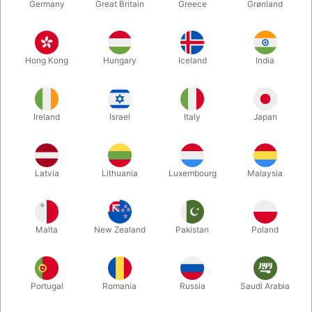
Germany
Great Britain
Greece
Grønland
Hong Kong
Hungary
Iceland
India
Ireland
Israel
Italy
Japan
Forstør
Latvia
Lithuania
Luxembourg
Malaysia
DKK 119,00
/ stk
inkl. moms
Malta
New Zealand
Pakistan
Poland
Køb flere, spar mere
Portugal
Romania
Russia
Saudi Arabia
ANTAL
PRIS / STK
SPAR