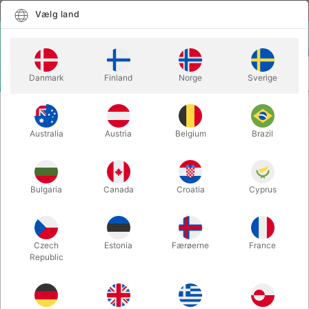
Dansk
Vælg land
Vælg land
LOGIN
KURV
Danmark
Finland
Norge
Sverige
MENU
THEORY11 KORTSPIL
DARK MONARCHS
Australia
Austria
Belgium
Brazil
DARK MONARCHS
Varenummer:
3318
Bulgaria
Canada
Croatia
Cyprus
Czech
Estonia
Færøerne
France
Republic