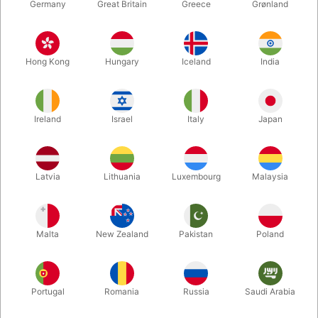
Germany
Great Britain
Greece
Grønland
Hong Kong
Hungary
Iceland
India
Ireland
Israel
Italy
Japan
Forstør
Latvia
Lithuania
Luxembourg
Malaysia
DKK 1.880,00
/ stk
inkl. moms
Malta
New Zealand
Pakistan
Poland
Køb nu
Gem
Portugal
Romania
Russia
Saudi Arabia
På lager