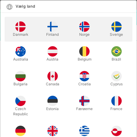
Dansk
Vælg land
Vælg land
LOGIN
KURV
Danmark
Finland
Norge
Sverige
MENU
UDSTYR TIL BALLONGAS
60/40 HELIUM/LUFT VENTIL
Australia
Austria
Belgium
Brazil
60/40 HELIUM/LUFT VENTIL
Varenummer:
70559Q
Bulgaria
Canada
Croatia
Cyprus
Czech
Estonia
Færøerne
France
Republic