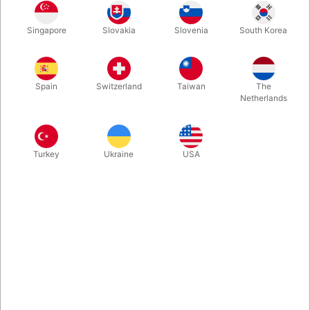
Synes du også at helium er dyrt? Ved hjælp af denne specielle
Singapore
Slovakia
Slovenia
South Korea
ventil blander du let ballongassen op med 40% luft. Kan
anvendes til alle latexballoner fra 11" og op af i størrelsen.
Spain
Switzerland
Taiwan
The
Mere information
Netherlands
Turkey
Ukraine
USA
Information
Med denne smarte 60/40 Reduktionsventil kan du blande