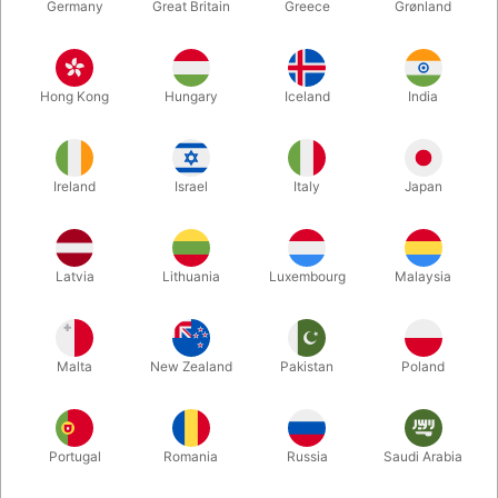
Germany
Great Britain
Greece
Grønland
Hong Kong
Hungary
Iceland
India
Ireland
Israel
Italy
Japan
Forstør
Latvia
Lithuania
Luxembourg
Malaysia
DKK 229,00
/ stk
inkl. moms
Malta
New Zealand
Pakistan
Poland
farve:
KLAR/RØD
Portugal
Romania
Russia
Saudi Arabia