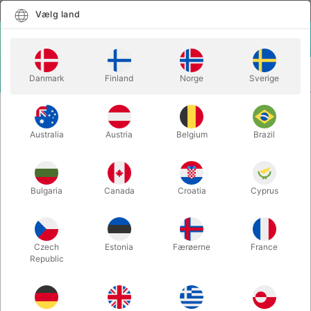
Dansk
Vælg land
Vælg land
LOGIN
KURV
Danmark
Finland
Norge
Sverige
MENU
YOYO
YO-YO COBRA
Australia
Austria
Belgium
Brazil
YO-YO COBRA
Varenummer:
03H
Bulgaria
Canada
Croatia
Cyprus
Czech
Estonia
Færøerne
France
Republic