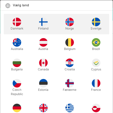
Dansk
Vælg land
Vælg land
LOGIN
KURV
Danmark
Finland
Norge
Sverige
MENU
YOYO
YO-YO M2 - Henrys
Australia
Austria
Belgium
Brazil
YO-YO M2 - Henrys
Varenummer:
A00100
Bulgaria
Canada
Croatia
Cyprus
Czech
Estonia
Færøerne
France
Republic