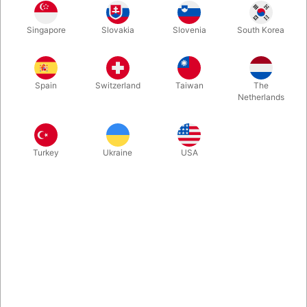
Dette er den mest avancerede yo-yo fra det tyske firma
Singapore
Slovakia
Slovenia
South Korea
Henrys, der også står bag nogle af verdens bedste diabolos.
Dette er en rolls-royce yo-yo for dig, der vil have det bedste.
Fremstillet i aluminium og med indbygget kugleleje.
Spain
Switzerland
Taiwan
The
Netherlands
Mere information
Turkey
Ukraine
USA
Information