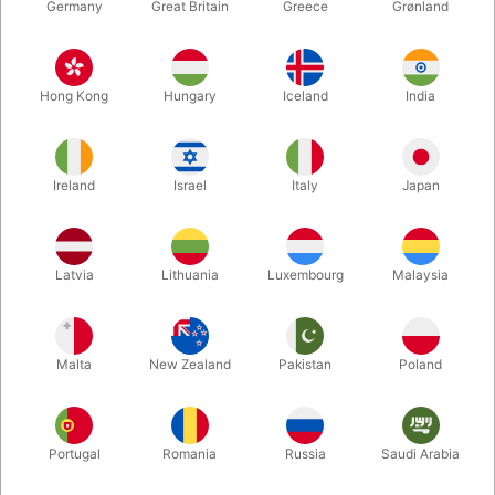
Germany
Great Britain
Greece
Grønland
Hong Kong
Hungary
Iceland
India
Ireland
Israel
Italy
Japan
Forstør
Latvia
Lithuania
Luxembourg
Malaysia
DKK 489,00
/ stk
inkl. moms
Malta
New Zealand
Pakistan
Poland
Køb nu
Gem
Portugal
Romania
Russia
Saudi Arabia
På lager