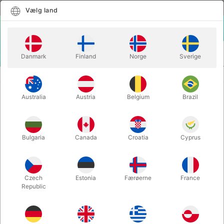
Dansk
Vælg land
Vælg land
LOGIN
KURV
Danmark
Finland
Norge
Sverige
MENU
BØRNETRYLLERI
PRIME BOX - George Iglesias
Australia
Austria
Belgium
Brazil
PRIME BOX - George Iglesias
Varenummer:
6332SMALL
Bulgaria
Canada
Croatia
Cyprus
Czech
Estonia
Færøerne
France
Republic