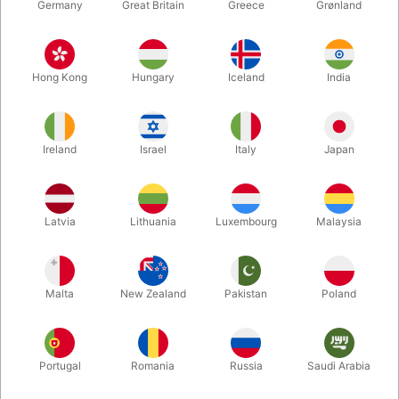
Germany
Great Britain
Greece
Grønland
Hong Kong
Hungary
Iceland
India
Ireland
Israel
Italy
Japan
Forstør
Latvia
Lithuania
Luxembourg
Malaysia
DKK 375,00
/ stk
inkl. moms
Malta
New Zealand
Pakistan
Poland
Størrelse:
LILLE
Portugal
Romania
Russia
Saudi Arabia