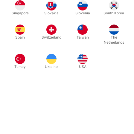
Hvis du ønsker et virkelig stærkt og overraskende klimaks til dit
Singapore
Slovakia
Slovenia
South Korea
korttrylleri, så MÅ du kigge nærmere på dette nye sjove
gimmick fra Adrian Vega. Det kan bruges til den fabelagtige
rutine du ser på videoen - og meget andet...! Klik og se mere...
Spain
Switzerland
Taiwan
The
Netherlands
Mere information
Turkey
Ukraine
USA
Information