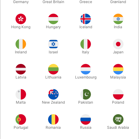
Germany
Great Britain
Greece
Grønland
Hong Kong
Hungary
Iceland
India
Ireland
Israel
Italy
Japan
Forstør
Latvia
Lithuania
Luxembourg
Malaysia
Standard pris DKK 225,00
DKK 135,00
/ stk
inkl. moms
Malta
New Zealand
Pakistan
Poland
Køb nu
Gem
Portugal
Romania
Russia
Saudi Arabia
På lager