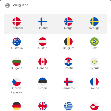
Dansk
Vælg land
Vælg land
LOGIN
KURV
Danmark
Finland
Norge
Sverige
MENU
CLOSE-UP TRYLLERI
3DECK - Adrian Vega
Australia
Austria
Belgium
Brazil
3DECK - Adrian Vega
Varenummer:
5770
Bulgaria
Canada
Croatia
Cyprus
Spar 40%
Czech
Estonia
Færøerne
France
Republic