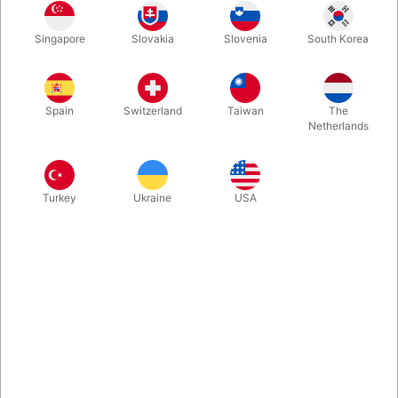
En kort og MEGET overraskende effekt, som du altid kan have
Singapore
Slovakia
Slovenia
South Korea
klar i din lomme. Du tager en bid af en dansk 5-krone - og
"spytter" den tilbage på mønten igen!
Spain
Switzerland
Taiwan
The
Mere information
Netherlands
Turkey
Ukraine
USA
Information
En kort og MEGET overraskende effekt, som du altid kan