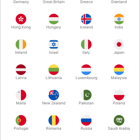
Germany
Great Britain
Greece
Grønland
Hong Kong
Hungary
Iceland
India
Ireland
Israel
Italy
Japan
Forstør
Latvia
Lithuania
Luxembourg
Malaysia
DKK 235,00
/ stk
inkl. moms
Malta
New Zealand
Pakistan
Poland
Køb nu
Gem
Portugal
Romania
Russia
Saudi Arabia
På lager