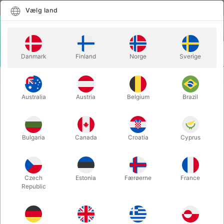
Dansk
Vælg land
Vælg land
LOGIN
KURV
Danmark
Finland
Norge
Sverige
MENU
CLOSE-UP TRYLLERI
BITE-A-COIN DANSK
Australia
Austria
Belgium
Brazil
BITE-A-COIN DANSK
Varenummer:
2813A
Bulgaria
Canada
Croatia
Cyprus
Czech
Estonia
Færøerne
France
Republic