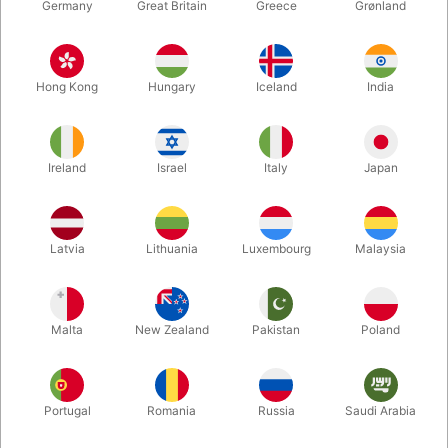
Germany
Great Britain
Greece
Grønland
Hong Kong
Hungary
Iceland
India
Ireland
Israel
Italy
Japan
Latvia
Lithuania
Luxembourg
Malaysia
Forstør
Malta
New Zealand
Pakistan
Poland
DKK 550,00
/ stk
inkl. moms
Køb nu
Gem
Portugal
Romania
Russia
Saudi Arabia