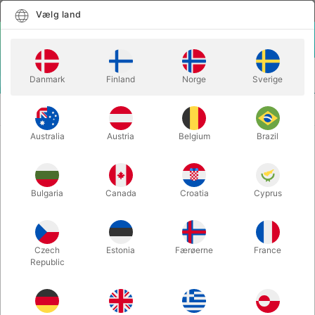
Dansk
Vælg land
Vælg land
LOGIN
KURV
Danmark
Finland
Norge
Sverige
MENU
CLOSE-UP
CHOCOLATE FOREVER - Hernan
TRYLLERI
Maccagno
Australia
Austria
Belgium
Brazil
CHOCOLATE FOREVER - Hernan
Maccagno
Bulgaria
Canada
Croatia
Cyprus
Varenummer:
6489
Czech
Estonia
Færøerne
France
Republic