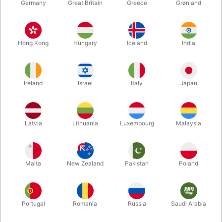
Germany
Great Britain
Greece
Grønland
Hong Kong
Hungary
Iceland
India
Ireland
Israel
Italy
Japan
Forstør
Latvia
Lithuania
Luxembourg
Malaysia
DKK 285,00
/ stk
inkl. moms
Malta
New Zealand
Pakistan
Poland
Udsolgt lige nu
Portugal
Romania
Russia
Saudi Arabia
Kort fortalt: en kaffekop speciallavet, så den fungerer som en
"Chop Cup". Du kan altså nu få kugler eller sammenrullede