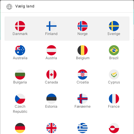
Dansk
Vælg land
Vælg land
LOGIN
KURV
Danmark
Finland
Norge
Sverige
MENU
CLOSE-UP TRYLLERI
CHOP MUG
Australia
Austria
Belgium
Brazil
CHOP MUG
Varenummer:
6317
Bulgaria
Canada
Croatia
Cyprus
UDSOLGT LIGE NU
Czech
Estonia
Færøerne
France
Republic