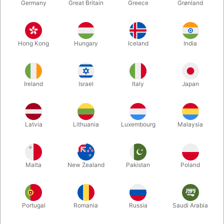
Germany
Great Britain
Greece
Grønland
Hong Kong
Hungary
Iceland
India
Ireland
Israel
Italy
Japan
Forstør
Latvia
Lithuania
Luxembourg
Malaysia
DKK 950,00
/ stk
inkl. moms
Malta
New Zealand
Pakistan
Poland
variant:
DOLLAR
Portugal
Romania
Russia
Saudi Arabia