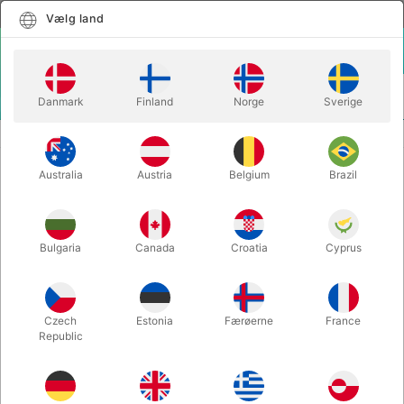
Dansk
Vælg land
Vælg land
LOGIN
KURV
Danmark
Finland
Norge
Sverige
MENU
CLOSE-UP TRYLLERI
DISTANCIA - The French Twins
Australia
Austria
Belgium
Brazil
DISTANCIA - The French Twins
Varenummer:
5720HALF
Bulgaria
Canada
Croatia
Cyprus
Czech
Estonia
Færøerne
France
Republic