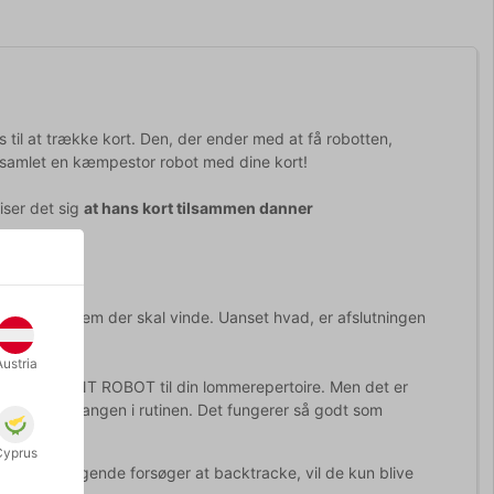
s til at trække kort. Den, der ender med at få robotten,
ar samlet en kæmpestor robot med dine kort!
iser det sig
at hans kort tilsammen danner
tuationen, hvem der skal vinde. Uanset hvad, er afslutningen
Austria
t tilføje GIANT ROBOT til din lommerepertoire. Men det er
tid at lære gangen i rutinen. Det fungerer så godt som
Cyprus
 efterfølgende forsøger at backtracke, vil de kun blive