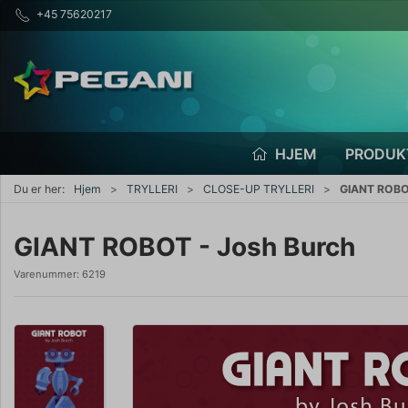
+45 75620217
HJEM
PRODUK
Du er her:
Hjem
TRYLLERI
CLOSE-UP TRYLLERI
GIANT ROBO
GIANT ROBOT - Josh Burch
Varenummer:
6219