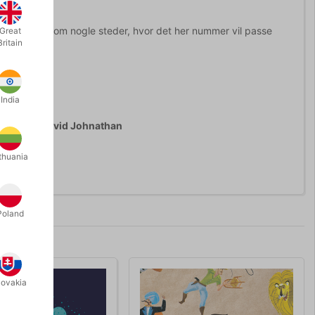
omme i tanke om nogle steder, hvor det her nummer vil passe
Great
Britain
India
l done!”
- David Johnathan
thuania
Poland
lovakia