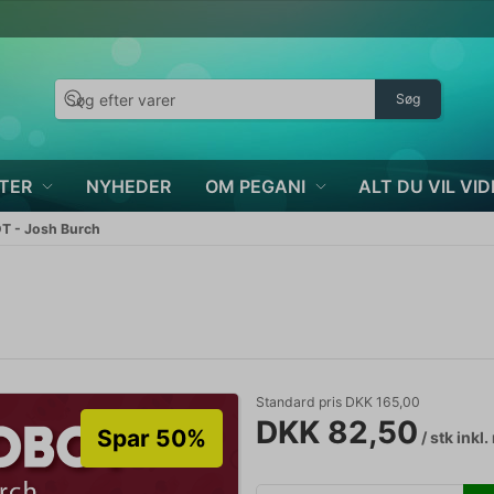
Søg
TER
NYHEDER
OM PEGANI
ALT DU VIL VID
T - Josh Burch
Standard pris DKK 165,00
DKK 82,50
Spar 50%
/ stk
inkl