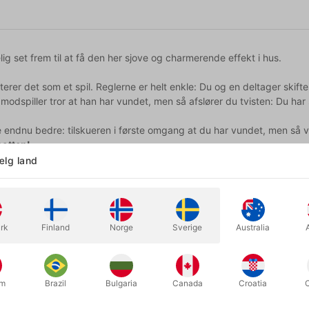
elig set frem til at få den her sjove og charmerende effekt i hus.
rer det som et spil. Reglerne er helt enkle: Du og en deltager skifte
n modspiller tror at han har vundet, men så afslører du tvisten: Du h
e endnu bedre: tilskueren i første omgang at du har vundet, men så v
otten!
lg land
har fornemmelsen af at have fuld kontrol, men du kan frit vælge i si
et og med gode reaktioner til følge.
rk
Finland
Norge
Sverige
Australia
professionel eller har mange års trylleanciennitet, kan du umiddelbar
 overhovedet, så selv om du er begynder, vil det ikke tage dig lang 
, så du kan fokusere på at underholde dit publikum.
um
Brazil
Bulgaria
Canada
Croatia
den er snedig og bygger på "The Ten Card Poker Deal" og hvis nogen