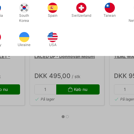
ia
South
Spain
Switzerland
Taiwan
Korea
Ne
y
Ukraine
USA
5909
6137
LET -
LACED UP - Donnovan Mount
TIDAL WA
DKK 495,00
DKK 9
k
/ stk
b nu
Køb nu
På lager
På lage