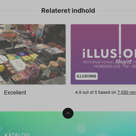
Relateret indhold
iLLUS!ONS
KATALOG