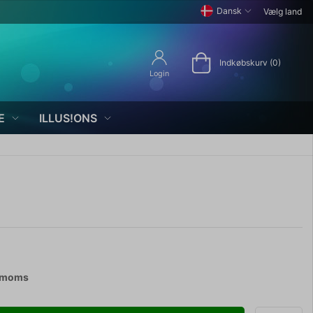
Dansk
Vælg land
Indkøbskurv (0)
Login
E
ILLUS!ONS
. moms