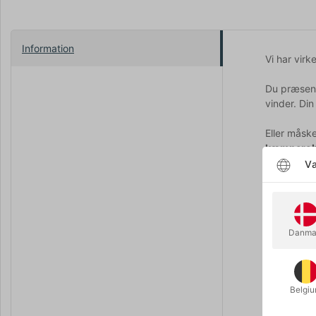
Information
Vi har virk
Du præsente
vinder. Di
Eller måsk
kæmperob
Væ
Fedt, ikke?
Tilskueren 
altid uvent
Danma
Hvis du er 
intet svært
automatisk
Belgi
Hemmelighe