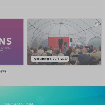
Trylleudsalg d. 30/5-2027
INFORMATION