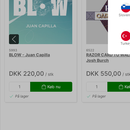
Sloven
Turke
5993
6522
BLOW - Juan Capilla
RAZOR CARD TO WAL
Josh Burch
DKK 220,00
DKK 550,00
/ stk
/ st
Køb nu
Kø
På lager
På lager