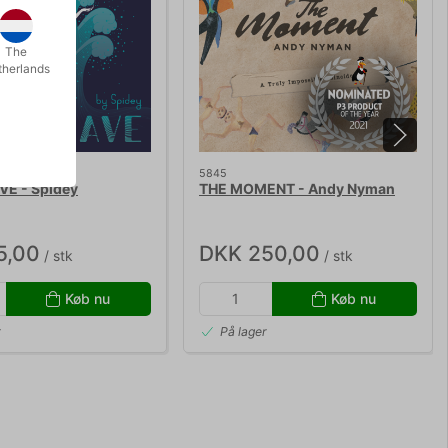
The
therlands
5845
VE - Spidey
THE MOMENT - Andy Nyman
5,00
DKK 250,00
/ stk
/ stk
Køb nu
Køb nu
r
På lager