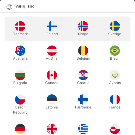
Dansk
Vælg land
Vælg land
LOGIN
KURV
Danmark
Finland
Norge
Sverige
MENU
CLOSE-UP TRYLLERI
HOOK - Eric Ross
Australia
Austria
Belgium
Brazil
HOOK - Eric Ross
Varenummer:
5431
Bulgaria
Canada
Croatia
Cyprus
Czech
Estonia
Færøerne
France
Republic