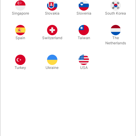
Det her er bestemt ikke for alle (og man skal være over 18 for
Singapore
Slovakia
Slovenia
South Korea
at købe det)! Men i de rette hænder (og mund) er Eric Ross'
HOOK en effekt, der ikke ligner andre, og som med garanti
giver stærke reaktioner.
Spain
Switzerland
Taiwan
The
Netherlands
Mere information
Turkey
Ukraine
USA
Information