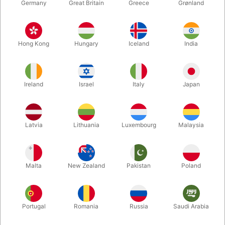
Germany
Great Britain
Greece
Grønland
Hong Kong
Hungary
Iceland
India
Ireland
Israel
Italy
Japan
Forstør
Latvia
Lithuania
Luxembourg
Malaysia
DKK 250,00
/ stk
inkl. moms
Malta
New Zealand
Pakistan
Poland
Køb nu
Gem
Portugal
Romania
Russia
Saudi Arabia
På lager