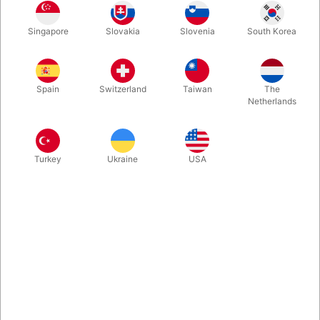
Vi er vilde med spanske Juan Mayorals opfindelser! Her en
Singapore
Slovakia
Slovenia
South Korea
kaffekop, som du - når som helst og uden at bevæge en finger
- kan få til at brænde! Sjovt og godt lavet. Klik og se Juan selv
demonstrere sin kop...
Spain
Switzerland
Taiwan
The
Netherlands
Mere information
Turkey
Ukraine
USA
Information