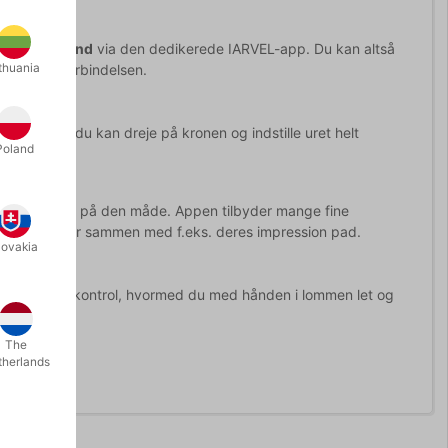
eters afstand
via den dedikerede IARVEL-app. Du kan altså
thuania
emer med forbindelsen.
ig tid, og du kan dreje på kronen og indstille uret helt
Poland
rev styre uret på den måde. Appen tilbyder mange fine
en også spiller sammen med f.eks. deres impression pad.
lovakia
arvel remote kontrol, hvormed du med hånden i lommen let og
The
therlands