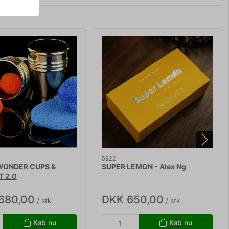
5922
ONDER CUPS &
SUPER LEMON - Alex Ng
T 2.0
.680,00
DKK 650,00
/ stk
/ stk
Køb nu
Køb nu