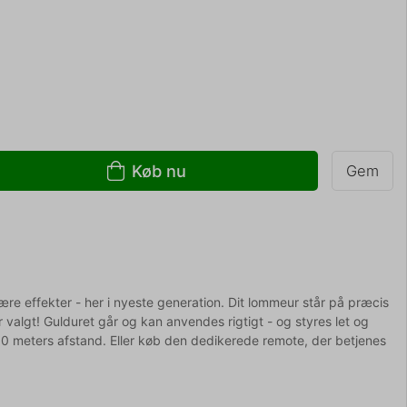
Køb nu
Gem
e effekter - her i nyeste generation. Dit lommeur står på præcis
ar valgt! Gulduret går og kan anvendes rigtigt - og styres let og
l 30 meters afstand. Eller køb den dedikerede remote, der betjenes