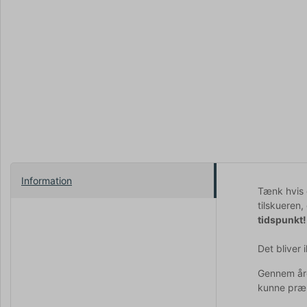
Information
Tænk hvis 
tilskueren,
tidspunkt!
Det bliver 
Gennem åren
kunne præs