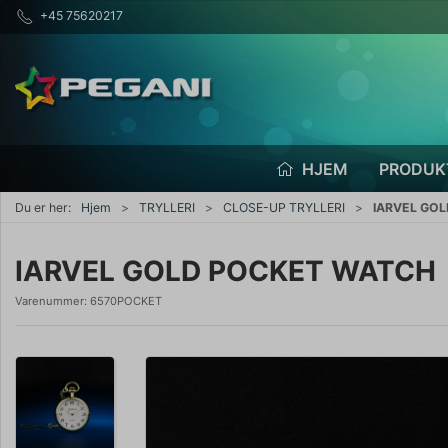
+45 75620217
HJEM
PRODUK
Du er her:
Hjem
TRYLLERI
CLOSE-UP TRYLLERI
IARVEL GO
IARVEL GOLD POCKET WATCH
Varenummer:
6570POCKET