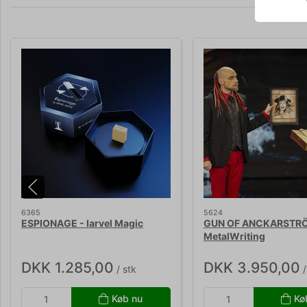
6365
5624
ESPIONAGE - Iarvel Magic
GUN OF ANCKARSTRÖ
MetalWriting
DKK 1.285,00
DKK 3.950,00
/ stk
/
Køb nu
Kø