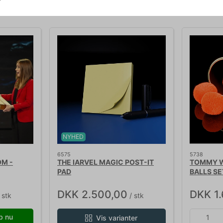
Relaterede produkter
NYHED
6575
5738
M -
THE IARVEL MAGIC POST-IT
TOMMY W
PAD
BALLS SE
DKK 2.500,00
DKK 1
 stk
/ stk
b nu
Vis varianter