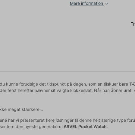
Mere information
du kunne forudsige det tidspunkt på dagen, som en tilskuer bare TÆN
 der først herefter nævner sit valgte klokkeslæt. Når han åbner uret, 
ikke meget stærkere...
e har vi præsenteret flere løsninger til denne helt særlige type forud
entere den nyeste generation:
IARVEL Pocket Watch
.