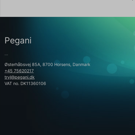
Pegani
...
Østerhåbsvej 85A, 8700 Horsens, Danmark
+45 75620217
tryl@pegani.dk
VAT no. DK11360106