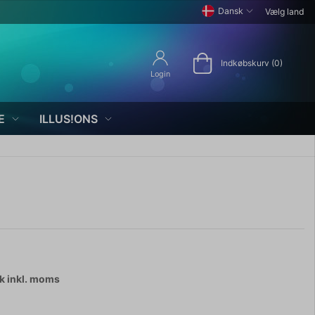
Dansk
Vælg land
Indkøbskurv (0)
Login
E
ILLUS!ONS
tk
inkl. moms