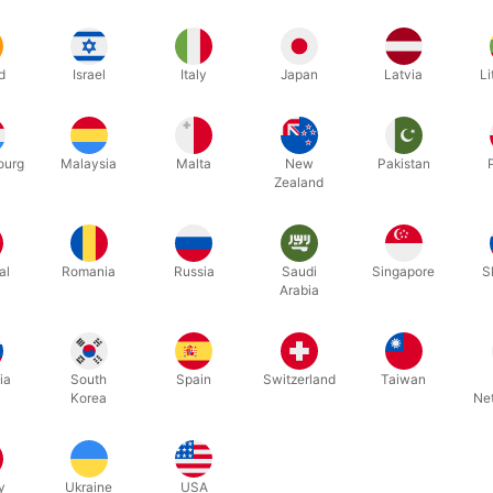
DDE
orbindelsen giver dig mulighed for at manipulere tiden på op til
30 m
d
Israel
Italy
Japan
Latvia
Li
d fuld bevægelsesfrihed og ro i sindet – uden bekymring for probl
KER OG GÅR
, føles og fungerer PRÆCIS som et normalt lommeur. Det holder nøjagt
ourg
Malaysia
Malta
New
Pakistan
t.
Zealand
MANGE MULIGHEDER.
tis downloade den omtalte IARVEL-app til din telefon og let og disk
. Ejer du et andet af IARVELs produkter kan du glæde dig over, at d
al
Romania
Russia
Saudi
Singapore
S
Arabia
T REMOTE
ne undgå at anvende din telefon, forhandler vi nu også den smarte I
n styre hvilken tid uret skal stå på.
ia
South
Spain
Switzerland
Taiwan
mmeur kommer med kæde og udførlig engelsksproget instruktion.
Korea
Ne
y
Ukraine
USA