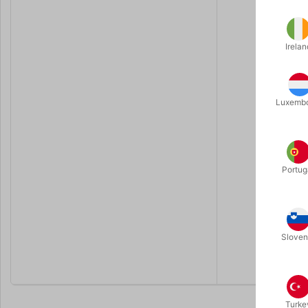
RÆKKEVI
Bluetooth-f
Irelan
optræde me
URET VIR
Uret ser ud
Luxemb
almindelig
APP MED 
Du kan gra
funktioner
Portug
DEDIKERE
Vil du ger
intuitivt ka
Sloven
Dit nye lo
Turke