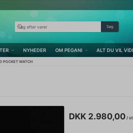
Søg
TER
NYHEDER
OM PEGANI
ALT DU VIL VID
LD POCKET WATCH
DKK 2.980,00
/ s