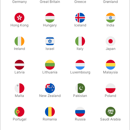
Germany
Great Britain
Greece
Grønland
Hong Kong
Hungary
Iceland
India
Ireland
Israel
Italy
Japan
Forstør
Latvia
Lithuania
Luxembourg
Malaysia
DKK 95,00
/ stk
inkl. moms
Malta
New Zealand
Pakistan
Poland
farve:
SORT
Portugal
Romania
Russia
Saudi Arabia