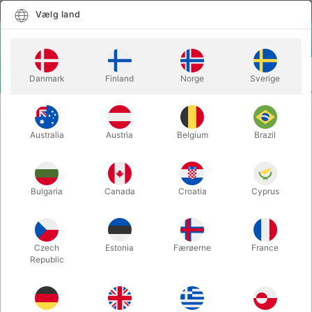
Dansk
Vælg land
Vælg land
LOGIN
KURV
Danmark
Finland
Norge
Sverige
MENU
CLOSE-UP TRYLLERI
INVISIBLE DECK - Bicycle
Australia
Austria
Belgium
Brazil
INVISIBLE DECK - Bicycle
Varenummer:
73CBLACK
Bulgaria
Canada
Croatia
Cyprus
Czech
Estonia
Færøerne
France
Republic