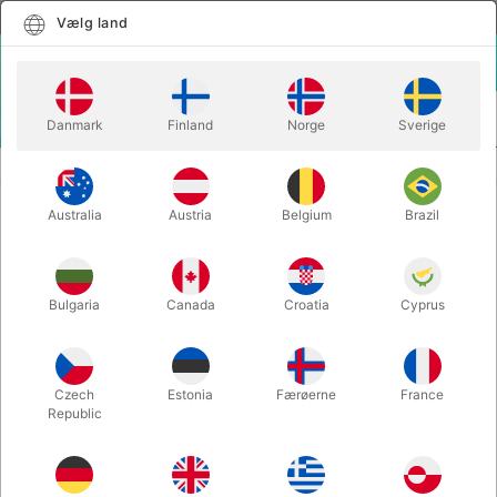
Dansk
Vælg land
Vælg land
LOGIN
KURV
Danmark
Finland
Norge
Sverige
MENU
CLOSE-UP TRYLLERI
KASSE I KASSE
Australia
Austria
Belgium
Brazil
KASSE I KASSE
Varenummer:
284
Bulgaria
Canada
Croatia
Cyprus
Czech
Estonia
Færøerne
France
Republic