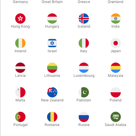
Germany
Great Britain
Greece
Grønland
Hong Kong
Hungary
Iceland
India
Ireland
Israel
Italy
Japan
Forstør
Latvia
Lithuania
Luxembourg
Malaysia
DKK 50,00
/ stk
inkl. moms
Malta
New Zealand
Pakistan
Poland
Køb nu
Gem
Portugal
Romania
Russia
Saudi Arabia
På lager