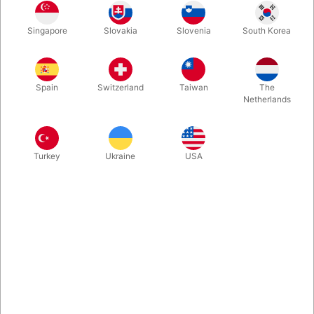
Er det den røde æske der er størt? Eller den sorte? Lubor
Singapore
Slovakia
Slovenia
South Korea
Fiedlers "Gozinta Boxes" har gået sin sejrsgang over den
magiske verden. Nu kan vi tilbyde den i en close-up udgave,
lige til at have med i lommen.
Spain
Switzerland
Taiwan
The
Netherlands
Mere information
Turkey
Ukraine
USA
Information