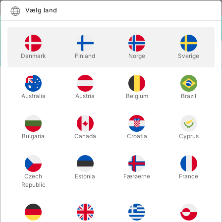
Dansk
Vælg land
Vælg land
LOGIN
KURV
Danmark
Finland
Norge
Sverige
MENU
CLOSE-UP TRYLLERI
LOOONG CARD
Australia
Austria
Belgium
Brazil
LOOONG CARD
Varenummer:
2019
Bulgaria
Canada
Croatia
Cyprus
Czech
Estonia
Færøerne
France
Republic