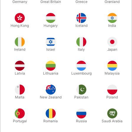
Germany
Great Britain
Greece
Grønland
Hong Kong
Hungary
Iceland
India
Ireland
Israel
Italy
Japan
Forstør
Latvia
Lithuania
Luxembourg
Malaysia
DKK 50,00
/ stk
inkl. moms
Malta
New Zealand
Pakistan
Poland
Køb nu
Gem
Portugal
Romania
Russia
Saudi Arabia
På lager