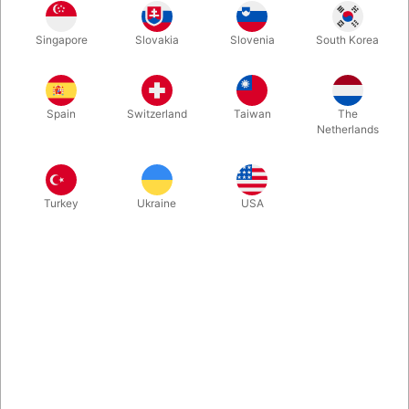
En tilskuer trækker et kort. Tryllekunstneren fortæller, at han har
Singapore
Slovakia
Slovenia
South Korea
en forudsigelse i sin lomme - en kopi af det valgte kort, og
triumferende trækker han spar tre halvt op af lommen. Men nej,
tilskuens kort er større, så tryllekunstneren fortsætter med at
trække... Klassisk sjovt korttrick i god udførelse.
Spain
Switzerland
Taiwan
The
Netherlands
Mere information
Turkey
Ukraine
USA
Information