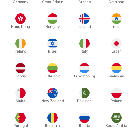
Germany
Great Britain
Greece
Grønland
Hong Kong
Hungary
Iceland
India
Ireland
Israel
Italy
Japan
Forstør
Latvia
Lithuania
Luxembourg
Malaysia
DKK 235,00
/ stk
inkl. moms
Malta
New Zealand
Pakistan
Poland
Køb nu
Gem
Portugal
Romania
Russia
Saudi Arabia
På lager