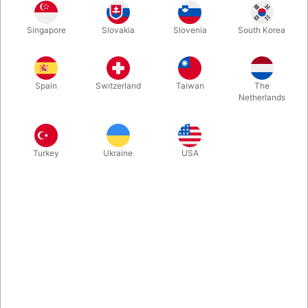
Virkelig interessant lommetrick, som du altid kan have på dig.
Singapore
Slovakia
Slovenia
South Korea
Du ryster fem træbrikker ud på bordet. På den ene side har de
et hjerte - på den anden et dødningehoved. Mens du kigger
væk, blander og vender en tilskuer brikkerne, inden han
dækker 'en af dem med hånden. Du ved ALTID hvordan den
Spain
Switzerland
Taiwan
The
skjulte brik vender!
Netherlands
Mere information
Turkey
Ukraine
USA
Information