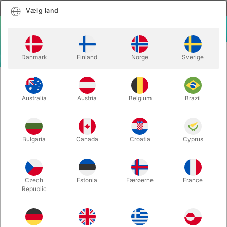
Dansk
Vælg land
Vælg land
LOGIN
KURV
Danmark
Finland
Norge
Sverige
MENU
CLOSE-UP TRYLLERI
LorD - Lilly Pop & Peter Kamp
Australia
Austria
Belgium
Brazil
LorD - Lilly Pop & Peter Kamp
Varenummer:
6411
Bulgaria
Canada
Croatia
Cyprus
Czech
Estonia
Færøerne
France
Republic