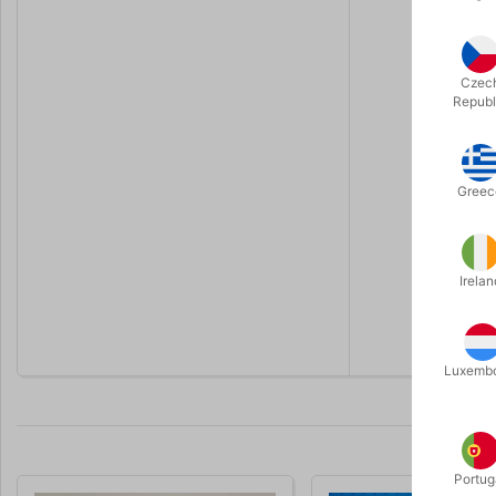
“It’s perfe
“I love whe
Czec
Republ
classic mag
“This trick
awesome.”
Greec
“It is unus
been forgo
Irelan
“I’ve neve
Bowen
Luxemb
Portug