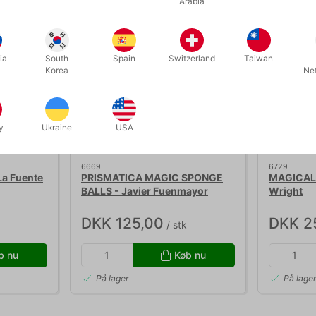
Arabia
ia
South
Spain
Switzerland
Taiwan
Korea
Ne
y
Ukraine
USA
6669
6729
La Fuente
PRISMATICA MAGIC SPONGE
MAGICAL 
BALLS - Javier Fuenmayor
Wright
DKK 125,00
DKK 2
/ stk
b nu
Køb nu
På lager
På lage