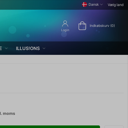
Dansk
Vælg land
Indkøbskurv (0)
Login
E
ILLUS!ONS
l. moms