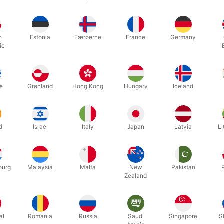
ct for family audiences. I showed my own daughter and she loved it and
n creators take the time to think about the emotion of their spectator
h
Estonia
Færøerne
France
Germany
ic
ic trick!”
– Mario The Maker Magician
 is dope. It’s a good effect, a cute effect, a strong effect. And they 
– Xavior Spade
e
Grønland
Hong Kong
Hungary
Iceland
ual to find a $20 trick in this day and age, let alone one that will be
tten.”
– David Regal
d
Israel
Italy
Japan
Latvia
Li
r performed an effect that left me and my spectator teary-eyed and h
ourg
Malaysia
Malta
New
Pakistan
Zealand
Relaterede produkter
al
Romania
Russia
Saudi
Singapore
S