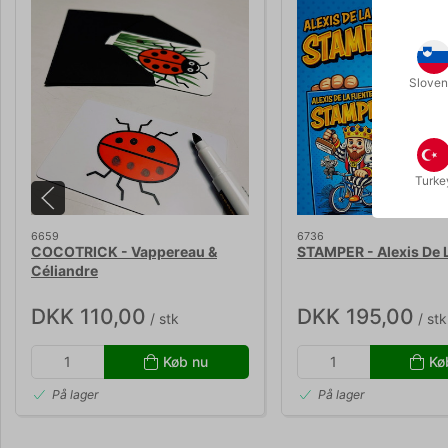
Sloven
Turke
6659
6736
COCOTRICK - Vappereau &
STAMPER - Alexis De 
Céliandre
DKK 110,00
DKK 195,00
/ stk
/ stk
Køb nu
Kø
På lager
På lager