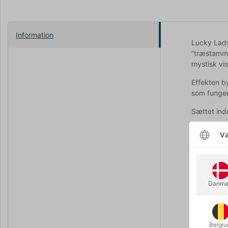
Information
Lucky Lady
“træstamme
mystisk vis
Effekten b
som funger
Sættet ind
Slidst
Væ
20 hå
Detalj
PDF-g
Adgang
Danma
Et anderled
kommentar
...
Belgi