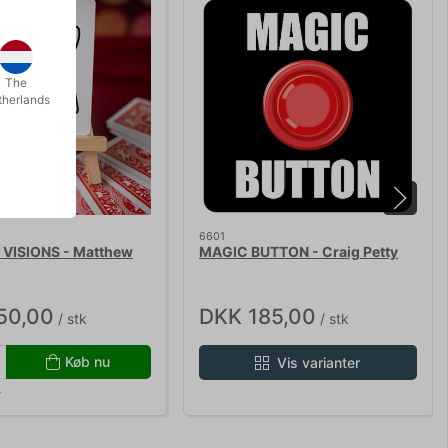
The
therlands
6601
VISIONS - Matthew
MAGIC BUTTON - Craig Petty
50,00
DKK 185,00
/ stk
/ stk
Køb nu
Vis varianter
r