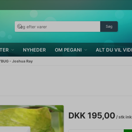
Søg
TER
NYHEDER
OM PEGANI
ALT DU VIL VID
BUG - Joshua Ray
DKK 195,00
/ stk
ink