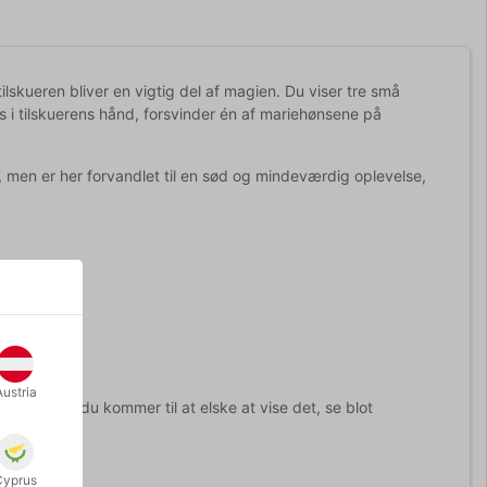
skueren bliver en vigtig del af magien. Du viser tre små
i tilskuerens hånd, forsvinder én af mariehønsene på
 men er her forvandlet til en sød og mindeværdig oplevelse,
Austria
n. Vi tror du kommer til at elske at vise det, se blot
Cyprus