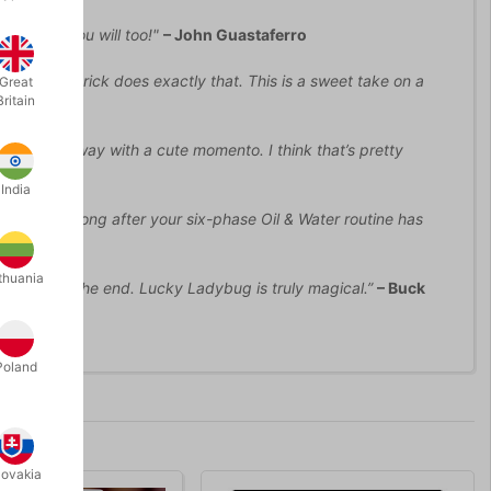
 I think you will too!"
– John Guastaferro
s, and this trick does exactly that. This is a sweet take on a
Great
Britain
get to walk away with a cute momento. I think that’s pretty
India
 remembered long after your six-phase Oil & Water routine has
thuania
ugging at the end. Lucky Ladybug is truly magical.”
– Buck
Poland
lovakia