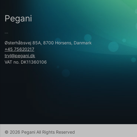
Pegani
...
Østerhåbsvej 85A, 8700 Horsens, Danmark
+45 75620217
tryl@pegani.dk
VAT no. DK11360106
© 2026 Pegani All Rights Reserved