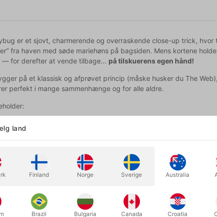
bug er et sjovt, charmerende og overraskende close-up trick, hvor til
r” fra haven med søde mariehøns på bagsiden. Mens kortene holdes 
 — for derefter at vende tilbage...
på tilskuerens egen hånd!
ygger på et klassisk og afprøvet princip (måske husker du The Web),
er perfekt i mange sammenhænge og for alle aldre.
eholder:
ærke plastikkort
lg land
ndmalede selvklæbende mariehøns i træ
eret videoforklaring og tips til hvordan du kan vise det
uide med præsentation og manuskript
 til Deuce Gala Magic’s private Facebook-gruppe
rk
Finland
Norge
Sverige
Australia
es packet-trick fyldt med charme, stærke reaktioner og sjov interaktio
erne herunder.
um
Brazil
Bulgaria
Canada
Croatia