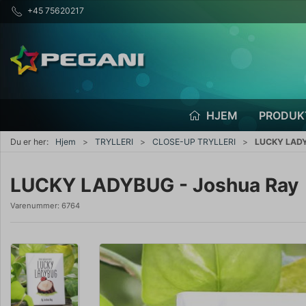
+45 75620217
HJEM
PRODUK
Du er her:
Hjem
TRYLLERI
CLOSE-UP TRYLLERI
LUCKY LADY
LUCKY LADYBUG - Joshua Ray
Varenummer:
6764