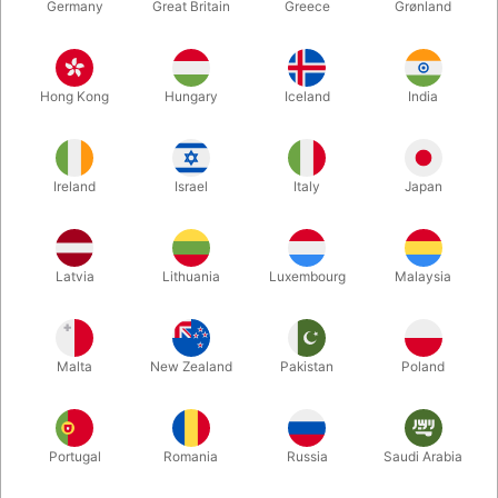
Germany
Great Britain
Greece
Grønland
Hong Kong
Hungary
Iceland
India
Ireland
Israel
Italy
Japan
Forstør
Latvia
Lithuania
Luxembourg
Malaysia
DKK 35,00
/ stk
inkl. moms
Malta
New Zealand
Pakistan
Poland
Køb nu
Gem
Portugal
Romania
Russia
Saudi Arabia
På lager