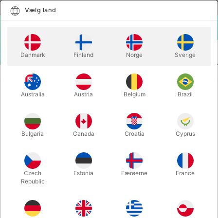
Dansk
Vælg land
Vælg land
LOGIN
KURV
Danmark
Finland
Norge
Sverige
MENU
CLOSE-UP TRYLLERI
MENTAL BOXEN
Australia
Austria
Belgium
Brazil
MENTAL BOXEN
Varenummer:
9
Bulgaria
Canada
Croatia
Cyprus
Czech
Estonia
Færøerne
France
Republic