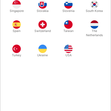
Du overrækker en tilskuer en æske indeholdende en terning
Singapore
Slovakia
Slovenia
South Korea
med forskellige farver. Du vender nu ryggen til, og beder
tilskueren om at vælge en farve på terningen, lægge den ned i
æsken med den valgte side opad og sætte låget på...
Spain
Switzerland
Taiwan
The
Netherlands
Mere information
Turkey
Ukraine
USA
Information