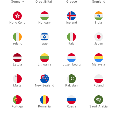
Germany
Great Britain
Greece
Grønland
Hong Kong
Hungary
Iceland
India
Ireland
Israel
Italy
Japan
Forstør
Latvia
Lithuania
Luxembourg
Malaysia
DKK 295,00
/ stk
inkl. moms
Malta
New Zealand
Pakistan
Poland
farve:
RØD
Portugal
Romania
Russia
Saudi Arabia