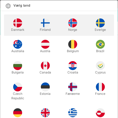
Dansk
Vælg land
Vælg land
LOGIN
KURV
Danmark
Finland
Norge
Sverige
MENU
CLOSE-UP TRYLLERI
NO COMMENT PRO - Astor
Australia
Austria
Belgium
Brazil
NO COMMENT PRO - Astor
Varenummer:
6599RED
Bulgaria
Canada
Croatia
Cyprus
Czech
Estonia
Færøerne
France
Republic