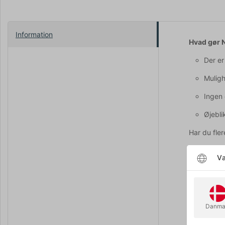
Information
Hvad gør 
Der er
Muligh
Ingen 
Øjebli
Har du fle
Skal jeg s
Væ
Nej. Men h
Virker det
Ja – fra en
Danma
Alle slags
Ja, så læng