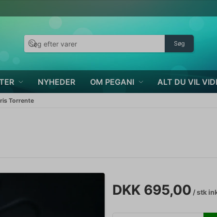
Søg
TER
NYHEDER
OM PEGANI
ALT DU VIL VID
ris Torrente
DKK 695,00
/ stk
in