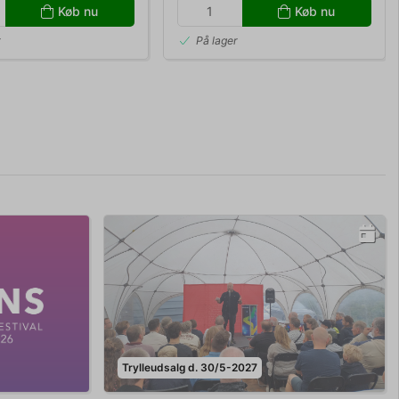
Køb nu
Køb nu
r
På lager
Trylleudsalg d. 30/5-2027