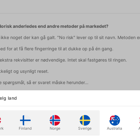
Norisk anderledes end andre metoder på markedet?
 ikke noget der kan gå galt. "No risk" lever op til sit navn. Metoden e
ed for at få flere fingerringe til at dukke op på én gang.
ekstra rekvisitter er nødvendige. Intet skal fastgøres til ringen.
kkeligt og usynligt reset.
re spørgsmål, så er svaret måske herunder...
y noget fast?
lg land
vis du vil bruge de samme bukser hver gang, kan du sy gimmicken f
 med alle fingerringe?
 tung signetring til en almindelig vielsesring.
rk
Finland
Norge
Sverige
Australia
 bukser?
e de ikke er alt for "slim fit" (meget tætsiddende) og du kan tilpas