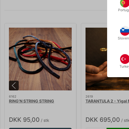
Portug
Sloven
Turke
6162
2619
RING'N STRING STRING
TARANTULA 2 - Yigal 
DKK 95,00
DKK 695,00
/ stk
/ st