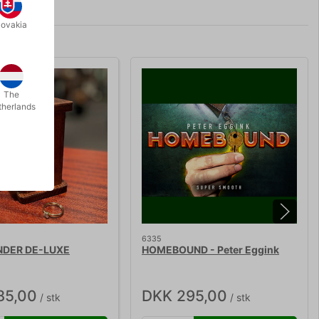
lovakia
The
therlands
6335
NDER DE-LUXE
HOMEBOUND - Peter Eggink
85,00
DKK 295,00
/ stk
/ stk