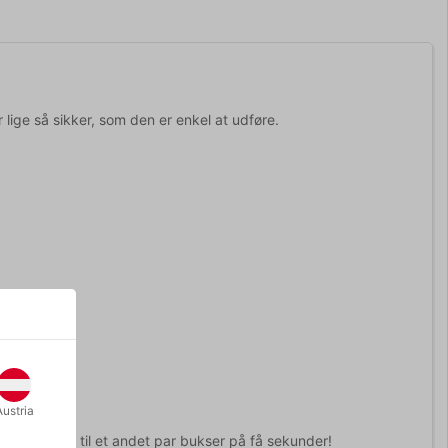
r lige så sikker, som den er enkel at udføre.
ast.
Austria
se gimmicken til et andet par bukser på få sekunder!