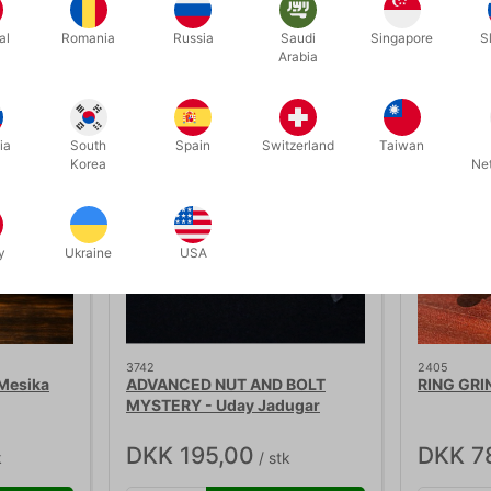
Relaterede produkter
al
Romania
Russia
Saudi
Singapore
S
Arabia
ia
South
Spain
Switzerland
Taiwan
Korea
Ne
y
Ukraine
USA
3742
2405
Mesika
ADVANCED NUT AND BOLT
RING GRI
MYSTERY - Uday Jadugar
DKK 195,00
DKK 7
k
/ stk