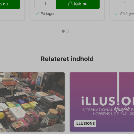
b nu
Køb nu
På lager
På lage
Relateret indhold
iLLUS!ONS