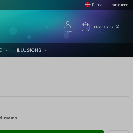
Dansk
Vælg land
Indkøbskurv (0)
Login
E
ILLUS!ONS
kl. moms