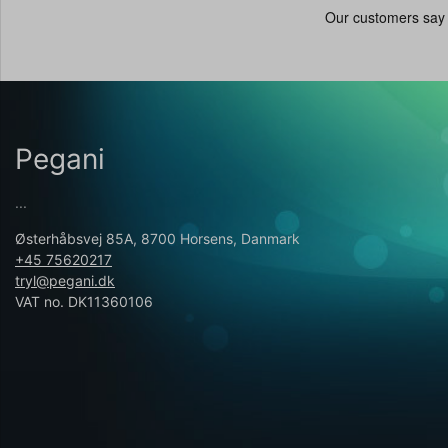
Pegani
...
Østerhåbsvej 85A, 8700 Horsens, Danmark
+45 75620217
tryl@pegani.dk
VAT no. DK11360106