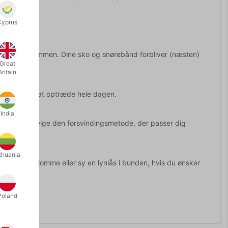
Cyprus
noget fast i lommen. Dine sko og snørebånd forbliver (næsten)
Great
Britain
 du klar til at optræde hele dagen.
India
Du kan frit vælge den forsvindingsmetode, der passer dig
thuania
føje en toplomme eller sy en lynlås i bunden, hvis du ønsker
Poland