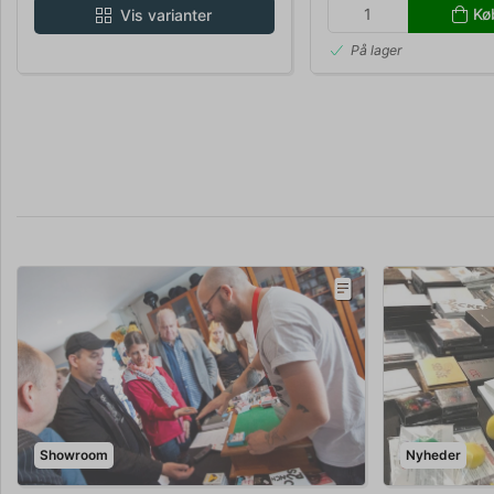
Kø
Vis varianter
På lager
Showroom
Nyheder