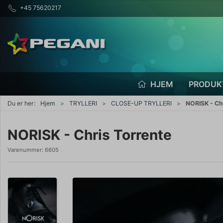
+45 75620217
HJEM
PRODUK
Du er her:
Hjem
TRYLLERI
CLOSE-UP TRYLLERI
NORISK - Ch
NORISK - Chris Torrente
Varenummer:
6605