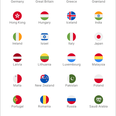
Germany
Great Britain
Greece
Grønland
Hong Kong
Hungary
Iceland
India
Ireland
Israel
Italy
Japan
Forstør
Latvia
Lithuania
Luxembourg
Malaysia
DKK 750,00
/ stk
inkl. moms
Malta
New Zealand
Pakistan
Poland
Køb nu
Gem
Portugal
Romania
Russia
Saudi Arabia
På lager