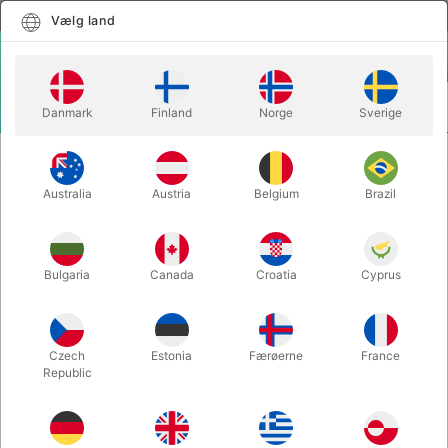
Dansk
Vælg land
Vælg land
LOGIN
KURV
Danmark
Finland
Norge
Sverige
MENU
CLOSE-UP TRYLLERI
ON EDGE - Angelo Carbone
Australia
Austria
Belgium
Brazil
ON EDGE - Angelo Carbone
Varenummer:
6221
Bulgaria
Canada
Croatia
Cyprus
Czech
Estonia
Færøerne
France
Republic