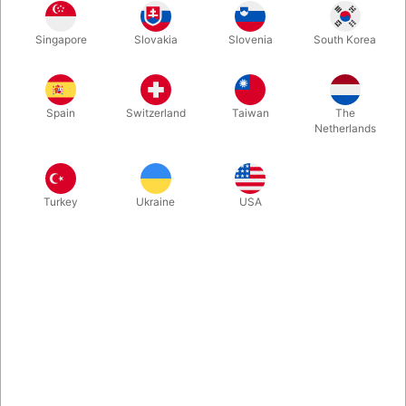
Lur os, om ikke den her nye Angelo Carbone effekt bliver det
Singapore
Slovakia
Slovenia
South Korea
helt store samtaleemne. Det starter med at du bygger et lille
korthus og så sker der noget uventet, og helt og aldeles
naturstridigt... Klik og nyd traileren. På lager og klar til levering.
Spain
Switzerland
Taiwan
The
Netherlands
Mere information
Turkey
Ukraine
USA
Information