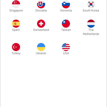
Jon Allens PARAGON 3D må være den ultimative løsning på
Singapore
Slovakia
Slovenia
South Korea
konceptet, hvor tilskuerens eget signerede kort ender med at
være DET KORT, der hele tiden har ligget synligt i en
transparent æske på bordet. Fantasisk effekt. Fantastisk
metode. Æsken kan ses fra alle sider og undersøges 100%.
Spain
Switzerland
Taiwan
The
Netherlands
Mere information
Turkey
Ukraine
USA
Information