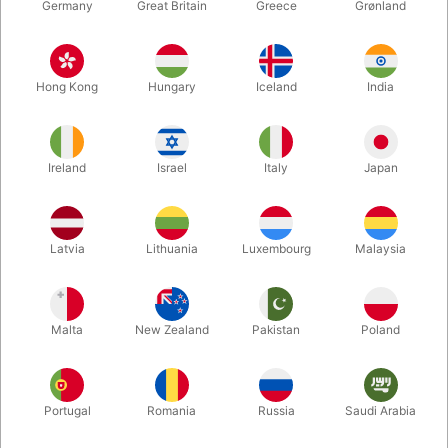
Germany
Great Britain
Greece
Grønland
Hong Kong
Hungary
Iceland
India
Ireland
Israel
Italy
Japan
Forstør
Latvia
Lithuania
Luxembourg
Malaysia
DKK 450,00
/ stk
inkl. moms
Malta
New Zealand
Pakistan
Poland
Køb nu
Gem
Portugal
Romania
Russia
Saudi Arabia
På lager