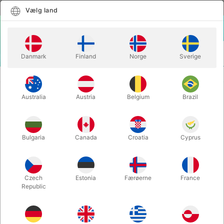
Dansk
Vælg land
Vælg land
LOGIN
KURV
Danmark
Finland
Norge
Sverige
MENU
CLOSE-UP TRYLLERI
PARAGON 3D - Jon Allen
Australia
Austria
Belgium
Brazil
PARAGON 3D - Jon Allen
Varenummer:
6473
Bulgaria
Canada
Croatia
Cyprus
Czech
Estonia
Færøerne
France
Republic