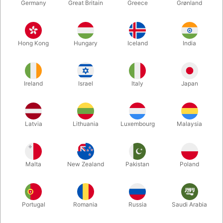
Germany
Great Britain
Greece
Grønland
Hong Kong
Hungary
Iceland
India
Ireland
Israel
Italy
Japan
Forstør
Latvia
Lithuania
Luxembourg
Malaysia
DKK 225,00
/ stk
inkl. moms
Malta
New Zealand
Pakistan
Poland
Køb nu
Gem
Portugal
Romania
Russia
Saudi Arabia
På lager