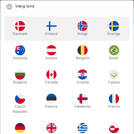
Dansk
Vælg land
Vælg land
LOGIN
KURV
Danmark
Finland
Norge
Sverige
MENU
CLOSE-UP TRYLLERI
PSYCHIC ESCAPE
Australia
Austria
Belgium
Brazil
PSYCHIC ESCAPE
Varenummer:
15
Bulgaria
Canada
Croatia
Cyprus
Czech
Estonia
Færøerne
France
Republic