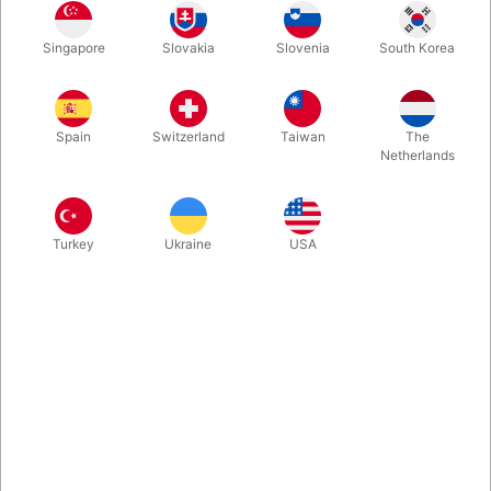
Psychic Escape er en klassisk mental- og
Singapore
Slovakia
Slovenia
South Korea
gennemtrængningsillusion, som du vil elske at vise. En frit valgt
farvechip undslipper på en hel umulig måde fra cylinderen,
mens de øvrige bliver siddende på snoren. Alt kan undersøges.
Tysk kvalitetsproduktion.
Spain
Switzerland
Taiwan
The
Netherlands
Mere information
Turkey
Ukraine
USA
Information