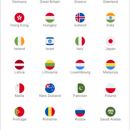
Germany
Great Britain
Greece
Grønland
Hong Kong
Hungary
Iceland
India
Ireland
Israel
Italy
Japan
Forstør
Latvia
Lithuania
Luxembourg
Malaysia
DKK 185,00
/ stk
inkl. moms
Malta
New Zealand
Pakistan
Poland
Køb nu
Gem
Portugal
Romania
Russia
Saudi Arabia
På lager