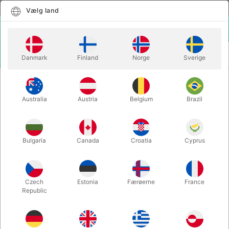
Dansk
Vælg land
Vælg land
LOGIN
KURV
Danmark
Finland
Norge
Sverige
MENU
CLOSE-UP TRYLLERI
RINGONE - Quique Marduk
Australia
Austria
Belgium
Brazil
RINGONE - Quique Marduk
Varenummer:
5650
Bulgaria
Canada
Croatia
Cyprus
Czech
Estonia
Færøerne
France
Republic