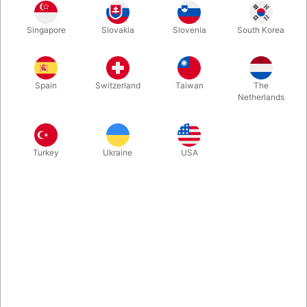
Leder du også efter en interessant og anderledes metode til, at
Singapore
Slovakia
Slovenia
South Korea
få en lånt fingerring til at forsvinde - og dukke op igen? Hvad
med at drikke den? Du bliver NØDT til, at se denne sjove
opfindelse...
Spain
Switzerland
Taiwan
The
Netherlands
Mere information
Turkey
Ukraine
USA
Information